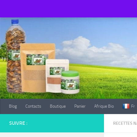
Blog
Contacts
Boutique
Panier
Afrique Bio
Fr
Au dessous du contenu
Blog
Contacts
Boutique
Panier
Afrique Bio
Fr
SUIVRE :
RECETTES N