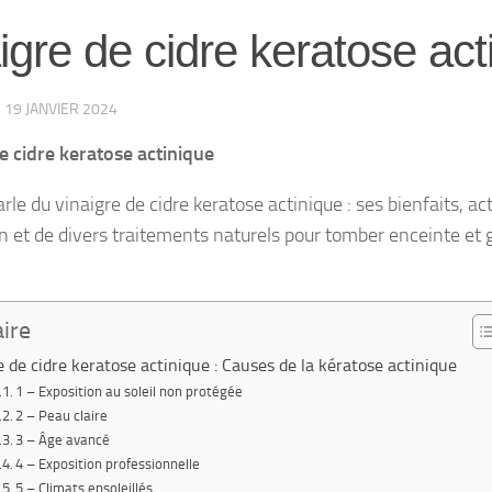
igre de cidre keratose act
·
19 JANVIER 2024
e cidre keratose actinique
rle du vinaigre de cidre keratose actinique : ses bienfaits, act
ion et de divers traitements naturels pour tomber enceinte et 
ire
e de cidre keratose actinique : Causes de la kératose actinique
1 – Exposition au soleil non protégée
2 – Peau claire
3 – Âge avancé
4 – Exposition professionnelle
5 – Climats ensoleillés