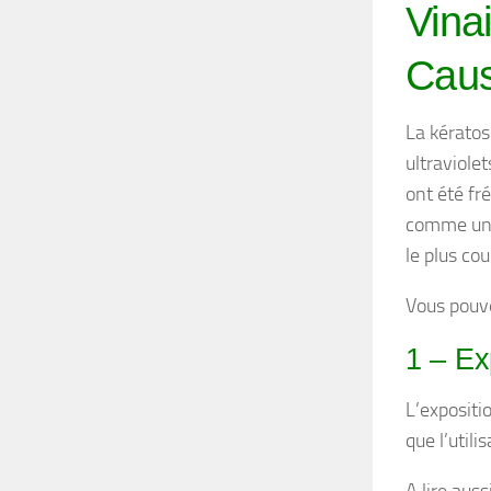
Vina
Caus
La kératos
ultraviolet
ont été fr
comme une
le plus co
Vous pouve
1 – Ex
L’expositi
que l’util