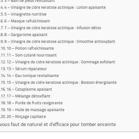
3 – Bain de pieds revitalisant
4 – Vinaigre de cidre keratose actinique : Lotion apaisante
5 – Vinaigrette nutritive
6 – Masque rafraîchissant
7 – Vinaigre de cidre keratose actinique : Infusion détox
8 – Gargarisme apaisant
9 – Vinaigre de cidre keratose actinique : Smoothie antioxydant
10 – Potion rafraîchissante
11 – Soin cutané nourrissant
12 – Vinaigre de cidre keratose actinique : Gommage exfoliant
13 – Sérum réparateur
14 – Eau tonique revitalisante
15 – Vinaigre de cidre keratose actinique : Boisson énergisante
16 – Cataplasme apaisant
17 – Mélange détoxifiant
18 – Purée de fruits revigorante
19 – Huile de massage apaisante
20 – Rinçage capillaire
l vous faut de naturel et d’efficace pour tomber enceinte