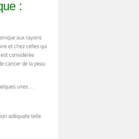
que :
ronique aux rayons
ire et chez celles qui
 est considérée
e cancer de la peau
quelques unes …
tion adéquate telle