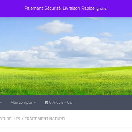
Mon compte
0 Article
0€
Paiement Sécurisé. Livraison Rapide
Ignorer
Mon compte
0 Article
0€
/
ATURELLES
TRAITEMENT NATUREL