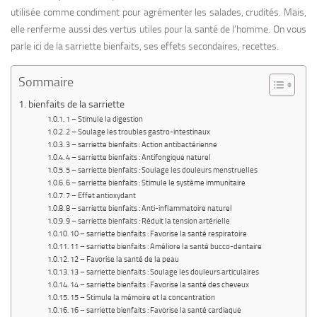
utilisée comme condiment pour agrémenter les salades, crudités. Mais,
elle renferme aussi des vertus utiles pour la santé de l’homme. On vous
parle ici de la sarriette bienfaits, ses effets secondaires, recettes.
Sommaire
bienfaits de la sarriette
1 – Stimule la digestion
2 – Soulage les troubles gastro-intestinaux
3 – sarriette bienfaits : Action antibactérienne
4 – sarriette bienfaits : Antifongique naturel
5 – sarriette bienfaits : Soulage les douleurs menstruelles
6 – sarriette bienfaits : Stimule le système immunitaire
7 – Effet antioxydant
8 – sarriette bienfaits : Anti-inflammatoire naturel
9 – sarriette bienfaits : Réduit la tension artérielle
10 – sarriette bienfaits : Favorise la santé respiratoire
11 – sarriette bienfaits : Améliore la santé bucco-dentaire
12 – Favorise la santé de la peau
13 – sarriette bienfaits : Soulage les douleurs articulaires
14 – sarriette bienfaits : Favorise la santé des cheveux
15 – Stimule la mémoire et la concentration
16 – sarriette bienfaits : Favorise la santé cardiaque