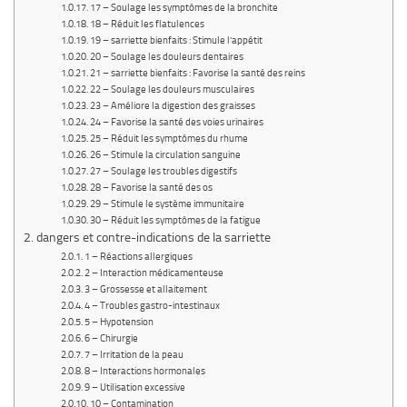
17 – Soulage les symptômes de la bronchite
18 – Réduit les flatulences
19 – sarriette bienfaits : Stimule l’appétit
20 – Soulage les douleurs dentaires
21 – sarriette bienfaits : Favorise la santé des reins
22 – Soulage les douleurs musculaires
23 – Améliore la digestion des graisses
24 – Favorise la santé des voies urinaires
25 – Réduit les symptômes du rhume
26 – Stimule la circulation sanguine
27 – Soulage les troubles digestifs
28 – Favorise la santé des os
29 – Stimule le système immunitaire
30 – Réduit les symptômes de la fatigue
dangers et contre-indications de la sarriette
1 – Réactions allergiques
2 – Interaction médicamenteuse
3 – Grossesse et allaitement
4 – Troubles gastro-intestinaux
5 – Hypotension
6 – Chirurgie
7 – Irritation de la peau
8 – Interactions hormonales
9 – Utilisation excessive
10 – Contamination