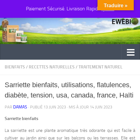
Traduire »
Paiement Sécurisé. Livraison Rapide
Au dessous du contenu
Ignorer
BIENFAITS
/
RECETTES NATURELLES
/
TRAITEMENT NATUREL
Sarriette bienfaits, utilisations, flatulences,
diabète, tension, usa, canada, france, Haïti
DAMAS
PAR
· PUBLIÉ
13 JUIN 2023
· MIS À JOUR
14 JUIN 2023
Sarriette bienfaits
La sarriette est une plante aromatique très odorante qui est facile à
cultiver au jardin ainsi que sur les balcons ou les terrasses. Elle est