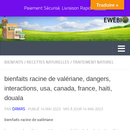
Traduire »
Paiement Sécurisé. Livraison Rapide
Au dessous du contenu
Ignorer
BIENFAITS
/
RECETTES NATURELLES
/
TRAITEMENT NATUREL
bienfaits racine de valériane, dangers,
interactions, usa, canada, france, haiti,
douala
DAMAS
PAR
· PUBLIÉ
14 MAI 2023
· MIS À JOUR
14 MAI 2023
bienfaits racine de valériane