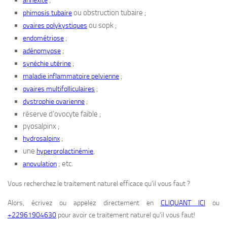
;
annexite
ou obstruction tubaire ;
phimosis tubaire
ou sopk ;
ovaires polykystiques
;
endométriose
;
adénomyose
;
synéchie utérine
;
maladie inflammatoire pelvienne
;
ovaires multifolliculaires
;
dystrophie ovarienne
réserve d’ovocyte faible ;
pyosalpinx ;
;
hydrosalpinx
une
,
hyperprolactinémie
; etc.
anovulation
Vous recherchez le traitement naturel efficace qu’il vous faut ?
Alors, écrivez ou appelez directement en
CLIQUANT ICI
ou
+22961904630
pour avoir ce traitement naturel qu’il vous faut!