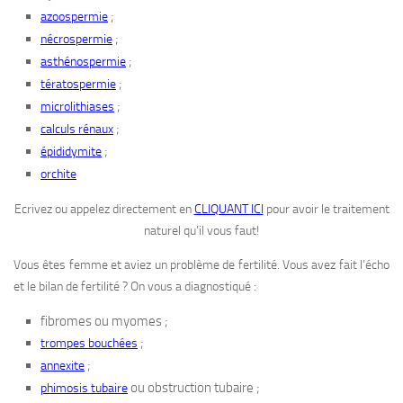
;
azoospermie
;
nécrospermie
;
asthénospermie
;
tératospermie
;
microlithiases
;
calculs rénaux
;
épididymite
orchite
Ecrivez ou appelez directement en
CLIQUANT ICI
pour avoir le traitement
naturel qu’il vous faut!
Vous êtes femme et aviez un problème de fertilité. Vous avez fait l’écho
et le bilan de fertilité ? On vous a diagnostiqué :
fibromes ou myomes ;
;
trompes bouchées
;
annexite
ou obstruction tubaire ;
phimosis tubaire