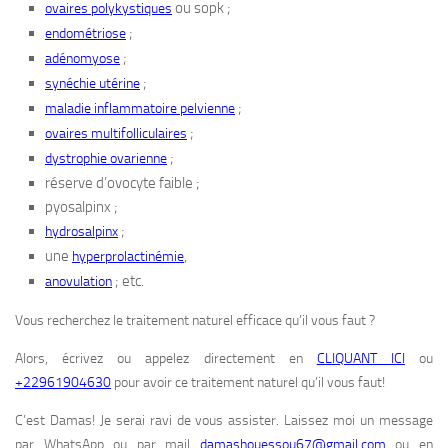
ou sopk ;
ovaires polykystiques
;
endométriose
;
adénomyose
;
synéchie utérine
;
maladie inflammatoire pelvienne
;
ovaires multifolliculaires
;
dystrophie ovarienne
réserve d’ovocyte faible ;
pyosalpinx ;
;
hydrosalpinx
une
,
hyperprolactinémie
; etc.
anovulation
Vous recherchez le traitement naturel efficace qu’il vous faut ?
Alors, écrivez ou appelez directement en
CLIQUANT ICI
ou
+22961904630
pour avoir ce traitement naturel qu’il vous faut!
C’est Damas! Je serai ravi de vous assister. Laissez moi un message
par WhatsApp ou par mail
damashouessou67@gmail.com
ou en