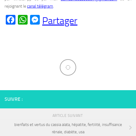
rejoignant le
canal télégram
.
Facebook
WhatsApp
Messenger
Partager
SUIVRE :
ARTICLE SUIVANT
bienfaits et vertus du cassia alata, hépatite, fertilité, insuffisance
rénale, diabète, usa