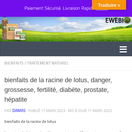
Traduire »
Paiement Sécurisé. Livraison Rapide
Au dessous du contenu
Ignorer
BIENFAITS
/
TRAITEMENT NATUREL
bienfaits de la racine de lotus, danger,
grossesse, fertilité, diabète, prostate,
hépatite
DAMAS
PAR
· PUBLIÉ
17 MARS 2023
· MIS À JOUR
17 MARS 2023
bienfaits de la racine de lotus