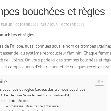
pes bouchées et règles
· PUBLIÉ
4 OCTOBRE 2023
· MIS À JOUR
4 OCTOBRE 2023
ouchées et règles
s de Fallope, aussi connues sous le nom de trompes utérines
t essentiel du système reproducteur féminin. Chaque femme
é de l’utérus. On vous parle ici des trompes bouchées et règle
et complications d’obstruction et de quelques recettes prat
ire
 bouchées et règles Causes des trompes bouchées
1 – Infections Sexuellement Transmissibles (IST)
2 – Endométriose
3 – Grossesse Extra-utérine Antérieure