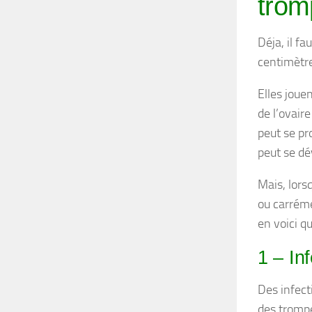
trom
Déja, il f
centimètre
Elles joue
de l’ovair
peut se pro
peut se dé
Mais, lors
ou carréme
en voici q
1 – In
Des infect
des trompe