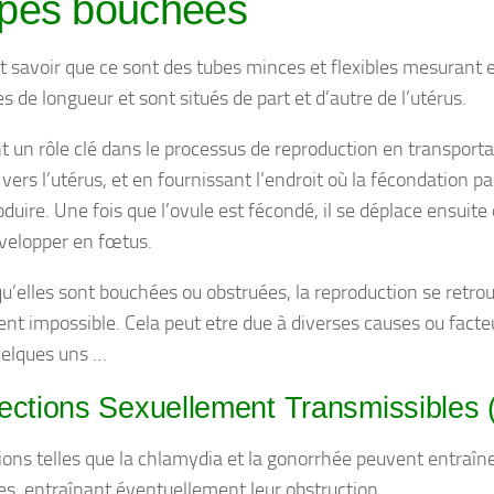
pes bouchées
aut savoir que ce sont des tubes minces et flexibles mesurant
s de longueur et sont situés de part et d’autre de l’utérus.
nt un rôle clé dans le processus de reproduction en transporta
e vers l’utérus, et en fournissant l’endroit où la fécondation 
duire. Une fois que l’ovule est fécondé, il se déplace ensuite 
velopper en fœtus.
qu’elles sont bouchées ou obstruées, la reproduction se retro
nt impossible. Cela peut etre due à diverses causes ou facte
uelques uns …
fections Sexuellement Transmissibles 
ions telles que la chlamydia et la gonorrhée peuvent entraî
s, entraînant éventuellement leur obstruction.