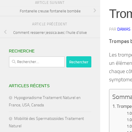
ARTICLE SUIVANT
Trom
Fontanelle creuse fontanelle bombée
ARTICLE PRÉCÉDENT
PAR
DAMAS
Comment resserrer jessica avec l’huile d’olive
Trompes b
RECHERCHE
Les trompe
Rechercher :
un élémen
chaque côt
symptomes 
ARTICLES RÉCENTS
Somma
Hypogonadisme Traitement Naturel en
France, USA, Canada
Trompes
Mobilité des Spermatozoïdes Traitement
Naturel