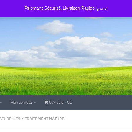
Mon compte
0 Article
0€
Paiement Sécurisé. Livraison Rapide
Ignorer
Mon compte
0 Article
0€
/
ATURELLES
TRAITEMENT NATUREL