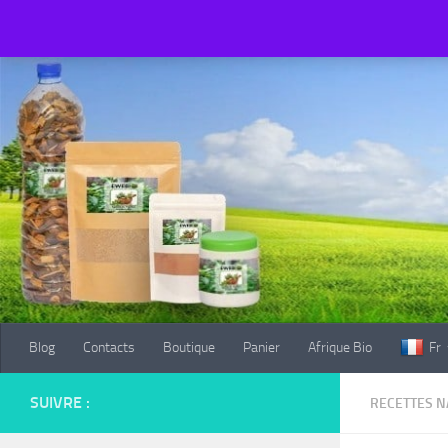
Blog
Contacts
Boutique
Panier
Afrique Bio
Fr
Au dessous du contenu
Blog
Contacts
Boutique
Panier
Afrique Bio
Fr
SUIVRE :
RECETTES N