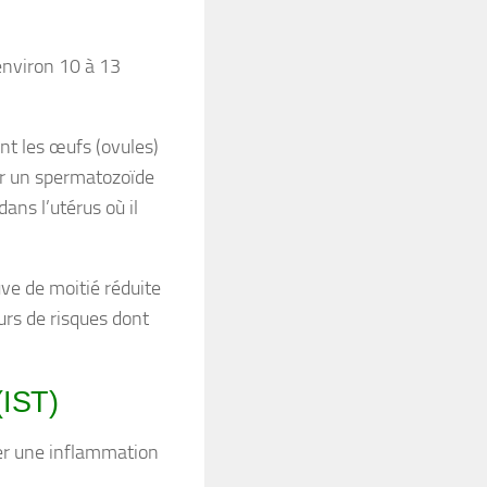
 environ 10 à 13
nt les œufs (ovules)
par un spermatozoïde
dans l’utérus où il
uve de moitié réduite
urs de risques dont
(IST)
ner une inflammation