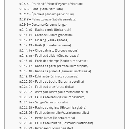
5 – Prunier d’Afrique (Pygeum africanum)
6 – Sabal (Sabal serrulata)
7 – Épilobe (Epilobium parviflorum)
8 – Palmetto nain (Sabalis serrulata)
9 – Curcuma (Curcuma longa)
10 – Racine d’ortie (Urtica radix)
11 – Grenade (Punica granatum)
12 – Ginseng (Panax ginseng)
13 – Prêle (Equisetum arvense)
14 – Chou palmiste (Serenoa repens)
15 – Feuilles d’olivier (Olea europaea)
16 – Prèle des champs (Equisetum arvense)
17 – Racine de persil (Petroselinum crispum)
18 – Racine de pissenlit (Taraxacum officinale)
19 – Échinacée (Echinacea purpurea)
20 – Feuille de buchu (Barosma betulina)
21 – Feuilles d’ortie (Urtica dioica)
22 – Astragale (Astragalus membranaceus)
23 – Feuilles de basilic (Ocimum basilicum)
24 – Sauge (Salvia officinalis)
25 – Racine de réglisse (Glycyrrhiza glabra)
26 – Feuilles de myrtille (Vaccinium myrtillus)
27 – Herbe à chat (Nepeta cataria)
28 – Feuilles de romarin (Rosmarinus officinalis)
29 – Pycnogénol (Pinus pinaster)