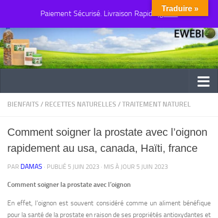
Traduire »
Paiement Sécurisé. Livraison Rapide
Au dessous du contenu
Ignorer
BIENFAITS
/
RECETTES NATURELLES
/
TRAITEMENT NATUREL
Comment soigner la prostate avec l’oignon
rapidement au usa, canada, Haïti, france
DAMAS
PAR
· PUBLIÉ
5 JUIN 2023
· MIS À JOUR
5 JUIN 2023
Comment soigner la prostate avec l’oignon
En effet, l’oignon est souvent considéré comme un aliment bénéfique
pour la santé de la prostate en raison de ses propriétés antioxydantes et