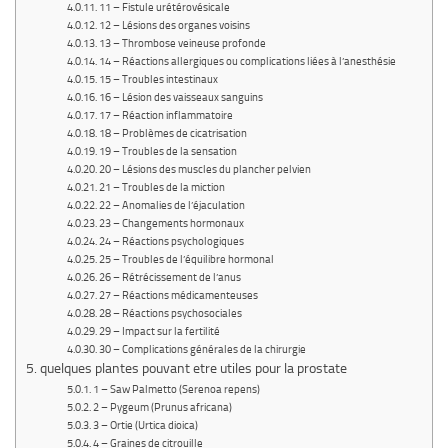
11 – Fistule urétérovésicale
12 – Lésions des organes voisins
13 – Thrombose veineuse profonde
14 – Réactions allergiques ou complications liées à l’anesthésie
15 – Troubles intestinaux
16 – Lésion des vaisseaux sanguins
17 – Réaction inflammatoire
18 – Problèmes de cicatrisation
19 – Troubles de la sensation
20 – Lésions des muscles du plancher pelvien
21 – Troubles de la miction
22 – Anomalies de l’éjaculation
23 – Changements hormonaux
24 – Réactions psychologiques
25 – Troubles de l’équilibre hormonal
26 – Rétrécissement de l’anus
27 – Réactions médicamenteuses
28 – Réactions psychosociales
29 – Impact sur la fertilité
30 – Complications générales de la chirurgie
quelques plantes pouvant etre utiles pour la prostate
1 – Saw Palmetto (Serenoa repens)
2 – Pygeum (Prunus africana)
3 – Ortie (Urtica dioica)
4 – Graines de citrouille