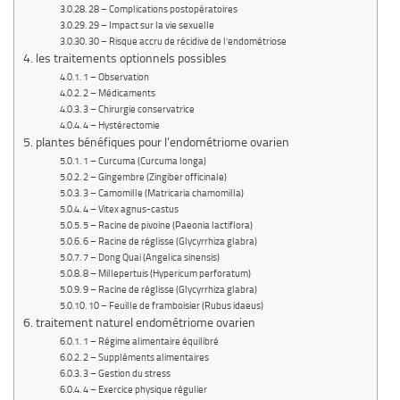
28 – Complications postopératoires
29 – Impact sur la vie sexuelle
30 – Risque accru de récidive de l’endométriose
les traitements optionnels possibles
1 – Observation
2 – Médicaments
3 – Chirurgie conservatrice
4 – Hystérectomie
plantes bénéfiques pour l’endométriome ovarien
1 – Curcuma (Curcuma longa)
2 – Gingembre (Zingiber officinale)
3 – Camomille (Matricaria chamomilla)
4 – Vitex agnus-castus
5 – Racine de pivoine (Paeonia lactiflora)
6 – Racine de réglisse (Glycyrrhiza glabra)
7 – Dong Quai (Angelica sinensis)
8 – Millepertuis (Hypericum perforatum)
9 – Racine de réglisse (Glycyrrhiza glabra)
10 – Feuille de framboisier (Rubus idaeus)
traitement naturel endométriome ovarien
1 – Régime alimentaire équilibré
2 – Suppléments alimentaires
3 – Gestion du stress
4 – Exercice physique régulier