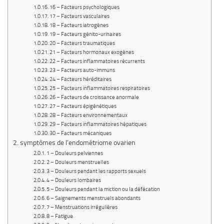
16 – Facteurs psychologiques
17 – Facteurs vasculaires
18 – Facteurs iatrogènes
19 – Facteurs génito-urinaires
20 – Facteurs traumatiques
21 – Facteurs hormonaux exogènes
22 – Facteurs inflammatoires récurrents
23 – Facteurs auto-immuns
24 – Facteurs héréditaires
25 – Facteurs inflammatoires respiratoires
26 – Facteurs de croissance anormale
27 – Facteurs épigénétiques
28 – Facteurs environnementaux
29 – Facteurs inflammatoires hépatiques
30 – Facteurs mécaniques
symptômes de l’endométriome ovarien
1 – Douleurs pelviennes
2 – Douleurs menstruelles
3 – Douleurs pendant les rapports sexuels
4 – Douleurs lombaires
5 – Douleurs pendant la miction ou la défécation
6 – Saignements menstruels abondants
7 – Menstruations irrégulières
8 – Fatigue