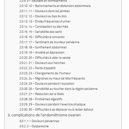
9 – Nausées et vomissements
10 – Ballonnements et distension abdominale
11 – Douleurs dans les jambes
12 – Douleurs au bas du dos
13 – Envies fréquentes d’uriner
14 – Constipation ou diarrhée
15 – Sensibilité des seins
16 – Difficultés à concevoir
17 – Sentiment de lourdeur pelvienne
18 – Gonflement abdominal
19 – Anxiété et dépression
20 – Difficultés à vider la vessie
21 – Douleurs aux hanches
22 – Perte d’appétit
23 – Changements de l’humeur
24 – Migraines ou maux de tête fréquents
25 – Douleurs pendant l’ovulation
26 – Sensibilité au toucher dans la région pelvienne
27 – Réduction de la libido
28 – Problèmes digestifs
29 – Douleurs pendant l’exercice physique
30 – Difficultés à se déplacer ou à rester debout
complications de l’endométriome ovarien
1 – Douleurs pelviennes
2 – Dyspareunie