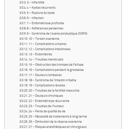
3 – Infertilité
4 – Kystes récurrents
5 – Rupture du kyste
6 – Infection
7 – Endométriose profonde
8 – Adhérences pelviennes
9 – Syndrome de l’ovaire polykystique (SOPK)
10 – Torsion ovarienne
11 – Complications urinaires
12 – Complications intestinales
13 – Endométrite
14 – Troubles menstruels
15 – Obstruction des trompes de Fallope
16 – Complications pendant la grossesse
17 – Douleurs lombaires
18 – Syndrome de l’intestin irritable
19 – Complications rénales
20 – Troubles de la fertilité masculine
21 – Douleurs chroniques
22 – Endométriose récurrente
23 – Troubles de l’humeur
24 – Perte de qualité de vie
25 – Nécessité de traitements à long terme
26 – Diminution de la réserve ovarienne
27 – Risques anesthésiques et chirurgicaux