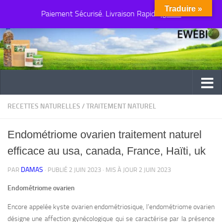
Traduire »
Paiement Sécurisé. Livraison Rapide
Au dessous du contenu
Ignorer
RECETTES NATURELLES
/
TRAITEMENT NATUREL
Endométriome ovarien traitement naturel
efficace au usa, canada, France, Haïti, uk
DAMAS
PAR
· PUBLIÉ
2 JUIN 2023
· MIS À JOUR
2 JUIN 2023
Endométriome ovarien
Encore appelée kyste ovarien endométriosique, l’endométriome ovarien
désigne une affection gynécologique qui se caractérise par la présence