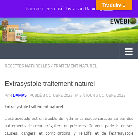
Traduire »
Paiement Sécurisé. Livraison Rapide
Au dessous du contenu
Ignorer
RECETTES NATURELLES
/
TRAITEMENT NATUREL
Extrasystole traitement naturel
DAMAS
PAR
· PUBLIÉ
3 OCTOBRE 2023
· MIS À JOUR
5 OCTOBRE 2023
Extrasystole traitement naturel
L’extrasystole est un trouble du rythme cardiaque caractérisé par des
battements de cœur irréguliers ou précoces. On vous parle ici de ses
causes, dangers et complications y relatifs et de l’extrasystole