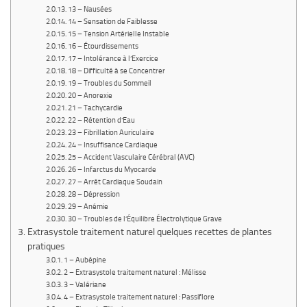
13 – Nausées
14 – Sensation de Faiblesse
15 – Tension Artérielle Instable
16 – Étourdissements
17 – Intolérance à l’Exercice
18 – Difficulté à se Concentrer
19 – Troubles du Sommeil
20 – Anorexie
21 – Tachycardie
22 – Rétention d’Eau
23 – Fibrillation Auriculaire
24 – Insuffisance Cardiaque
25 – Accident Vasculaire Cérébral (AVC)
26 – Infarctus du Myocarde
27 – Arrêt Cardiaque Soudain
28 – Dépression
29 – Anémie
30 – Troubles de l’Équilibre Électrolytique Grave
Extrasystole traitement naturel quelques recettes de plantes
pratiques
1 – Aubépine
2 – Extrasystole traitement naturel : Mélisse
3 – Valériane
4 – Extrasystole traitement naturel : Passiflore