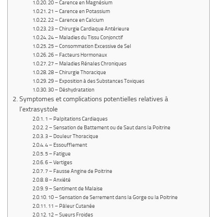
20 – Carence en Magnésium
21 – Carence en Potassium
22 – Carence en Calcium
23 – Chirurgie Cardiaque Antérieure
24 – Maladies du Tissu Conjonctif
25 – Consommation Excessive de Sel
26 – Facteurs Hormonaux
27 – Maladies Rénales Chroniques
28 – Chirurgie Thoracique
29 – Exposition à des Substances Toxiques
30 – Déshydratation
Symptomes et complications potentielles relatives à
l’extrasystole
1 – Palpitations Cardiaques
2 – Sensation de Battement ou de Saut dans la Poitrine
3 – Douleur Thoracique
4 – Essoufflement
5 – Fatigue
6 – Vertiges
7 – Fausse Angine de Poitrine
8 – Anxiété
9 – Sentiment de Malaise
10 – Sensation de Serrement dans la Gorge ou la Poitrine
11 – Pâleur Cutanée
12 – Sueurs Froides