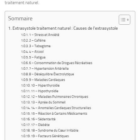
traitement naturel.
Sommaire
Extrasystole traitement naturel : Causes de l’extrasystole
1 – Stress et Anxiété
2 – Caféine
3 – Tabagisme
4 – Alcool
5 – Fatigue
6 – Consommation de Drogues Récréatives
7 – Hypertension Artérielle
8 – Déséquilibre Électrolytique
9 – Maladies Cardiaques
10 – Hyperthyroïdie
11 – Hypothyroïdie
12 – Maladies Pulmonaires Chroniques
13 – Apnée du Sommeil
14 – Anomalies Cardiaques Structurelles
15 – Réaction à Certains Médicaments
16 – Sédentarité
17 – Diabète
18 – Syndrome du Cœur Irritable
19 – Facteurs Génétiques