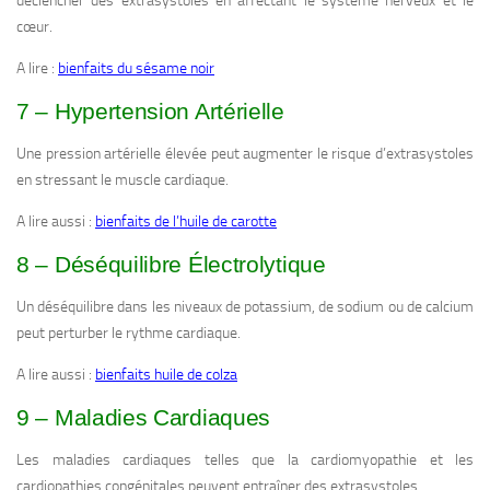
déclencher des extrasystoles en affectant le système nerveux et le
cœur.
A lire :
bienfaits du sésame noir
7 – Hypertension Artérielle
Une pression artérielle élevée peut augmenter le risque d’extrasystoles
en stressant le muscle cardiaque.
A lire aussi :
bienfaits de l’huile de carotte
8 – Déséquilibre Électrolytique
Un déséquilibre dans les niveaux de potassium, de sodium ou de calcium
peut perturber le rythme cardiaque.
A lire aussi :
bienfaits huile de colza
9 – Maladies Cardiaques
Les maladies cardiaques telles que la cardiomyopathie et les
cardiopathies congénitales peuvent entraîner des extrasystoles.