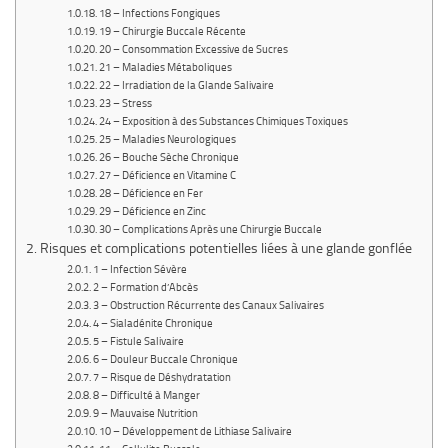
18 – Infections Fongiques
19 – Chirurgie Buccale Récente
20 – Consommation Excessive de Sucres
21 – Maladies Métaboliques
22 – Irradiation de la Glande Salivaire
23 – Stress
24 – Exposition à des Substances Chimiques Toxiques
25 – Maladies Neurologiques
26 – Bouche Sèche Chronique
27 – Déficience en Vitamine C
28 – Déficience en Fer
29 – Déficience en Zinc
30 – Complications Après une Chirurgie Buccale
Risques et complications potentielles liées à une glande gonflée
1 – Infection Sévère
2 – Formation d’Abcès
3 – Obstruction Récurrente des Canaux Salivaires
4 – Sialadénite Chronique
5 – Fistule Salivaire
6 – Douleur Buccale Chronique
7 – Risque de Déshydratation
8 – Difficulté à Manger
9 – Mauvaise Nutrition
10 – Développement de Lithiase Salivaire