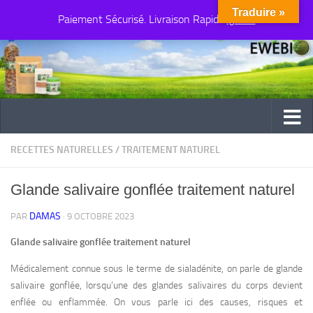
Traduire »
Paiement Sécurisé. Livraison Rapide
Au dessous du contenu
Ignorer
RECETTES NATURELLES
/
TRAITEMENT NATUREL
Glande salivaire gonflée traitement naturel
DAMAS
PAR
·
9 OCTOBRE 2023
Glande salivaire gonflée traitement naturel
Médicalement connue sous le terme de sialadénite, on parle de glande
salivaire gonflée, lorsqu’une des glandes salivaires du corps devient
enflée ou enflammée. On vous parle ici des causes, risques et