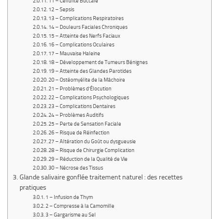
11 – Cellulite Buccale
12 – Sepsis
13 – Complications Respiratoires
14 – Douleurs Faciales Chroniques
15 – Atteinte des Nerfs Faciaux
16 – Complications Oculaires
17 – Mauvaise Haleine
18 – Développement de Tumeurs Bénignes
19 – Atteinte des Glandes Parotides
20 – Ostéomyélite de la Mâchoire
21 – Problèmes d’Élocution
22 – Complications Psychologiques
23 – Complications Dentaires
24 – Problèmes Auditifs
25 – Perte de Sensation Faciale
26 – Risque de Réinfection
27 – Altération du Goût ou dysgueusie
28 – Risque de Chirurgie Complication
29 – Réduction de la Qualité de Vie
30 – Nécrose des Tissus
Glande salivaire gonflée traitement naturel : des recettes
pratiques
1 – Infusion de Thym
2 – Compresse à la Camomille
3 – Gargarisme au Sel