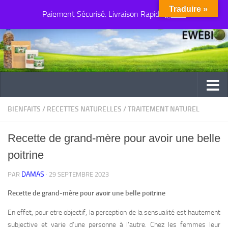
Traduire »
Paiement Sécurisé. Livraison Rapide
Au dessous du contenu
Ignorer
BIENFAITS
/
RECETTES NATURELLES
/
TRAITEMENT NATUREL
Recette de grand-mère pour avoir une belle
poitrine
DAMAS
PAR
·
29 SEPTEMBRE 2023
Recette de grand-mère pour avoir une belle poitrine
En effet, pour etre objectif, la perception de la sensualité est hautement
subjective et varie d’une personne à l’autre. Chez les femmes leur