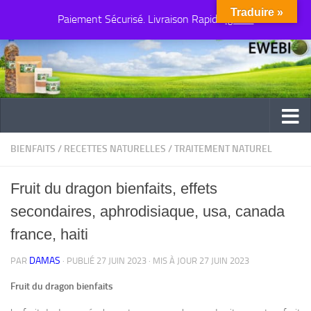
Traduire »
Paiement Sécurisé. Livraison Rapide
Au dessous du contenu
Ignorer
BIENFAITS
/
RECETTES NATURELLES
/
TRAITEMENT NATUREL
Fruit du dragon bienfaits, effets
secondaires, aphrodisiaque, usa, canada
france, haiti
DAMAS
PAR
· PUBLIÉ
27 JUIN 2023
· MIS À JOUR
27 JUIN 2023
Fruit du dragon bienfaits