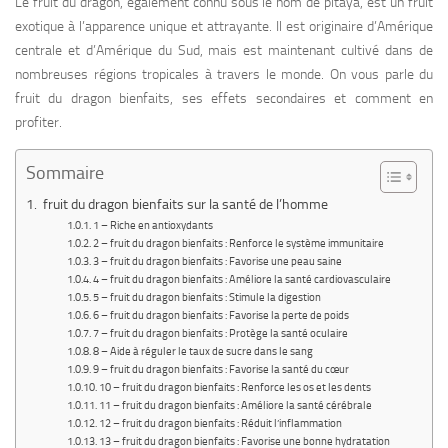
Le fruit du dragon, également connu sous le nom de pitaya, est un fruit
exotique à l’apparence unique et attrayante. Il est originaire d’Amérique
centrale et d’Amérique du Sud, mais est maintenant cultivé dans de
nombreuses régions tropicales à travers le monde. On vous parle du
fruit du dragon bienfaits, ses effets secondaires et comment en
profiter.
Sommaire
fruit du dragon bienfaits sur la santé de l’homme
1 – Riche en antioxydants
2 – fruit du dragon bienfaits : Renforce le système immunitaire
3 – fruit du dragon bienfaits : Favorise une peau saine
4 – fruit du dragon bienfaits : Améliore la santé cardiovasculaire
5 – fruit du dragon bienfaits : Stimule la digestion
6 – fruit du dragon bienfaits : Favorise la perte de poids
7 – fruit du dragon bienfaits : Protège la santé oculaire
8 – Aide à réguler le taux de sucre dans le sang
9 – fruit du dragon bienfaits : Favorise la santé du cœur
10 – fruit du dragon bienfaits : Renforce les os et les dents
11 – fruit du dragon bienfaits : Améliore la santé cérébrale
12 – fruit du dragon bienfaits : Réduit l’inflammation
13 – fruit du dragon bienfaits : Favorise une bonne hydratation