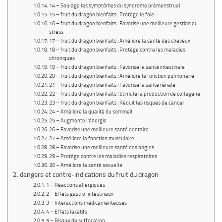
14 – Soulage les symptômes du syndrome prémenstruel
15 – fruit du dragon bienfaits : Protège le foie
16 – fruit du dragon bienfaits : Favorise une meilleure gestion du
stress
17 – fruit du dragon bienfaits : Améliore la santé des cheveux
18 – fruit du dragon bienfaits : Protège contre les maladies
chroniques
19 – fruit du dragon bienfaits : Favorise la santé intestinale
20 – fruit du dragon bienfaits : Améliore la fonction pulmonaire
21 – fruit du dragon bienfaits : Favorise la santé rénale
22 – fruit du dragon bienfaits : Stimule la production de collagène
23 – fruit du dragon bienfaits : Réduit les risques de cancer
24 – Améliore la qualité du sommeil
25 – Augmente l’énergie
26 – Favorise une meilleure santé dentaire
27 – Améliore la fonction musculaire
28 – Favorise une meilleure santé des ongles
29 – Protège contre les maladies respiratoires
30 – Améliore la santé sexuelle
dangers et contre-indications du fruit du dragon
1 – Réactions allergiques
2 – Effets gastro-intestinaux
3 – Interactions médicamenteuses
4 – Effets laxatifs
5 – Risque de suffocation