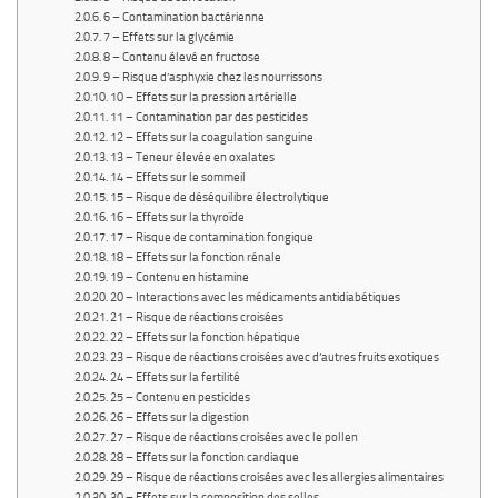
6 – Contamination bactérienne
7 – Effets sur la glycémie
8 – Contenu élevé en fructose
9 – Risque d’asphyxie chez les nourrissons
10 – Effets sur la pression artérielle
11 – Contamination par des pesticides
12 – Effets sur la coagulation sanguine
13 – Teneur élevée en oxalates
14 – Effets sur le sommeil
15 – Risque de déséquilibre électrolytique
16 – Effets sur la thyroïde
17 – Risque de contamination fongique
18 – Effets sur la fonction rénale
19 – Contenu en histamine
20 – Interactions avec les médicaments antidiabétiques
21 – Risque de réactions croisées
22 – Effets sur la fonction hépatique
23 – Risque de réactions croisées avec d’autres fruits exotiques
24 – Effets sur la fertilité
25 – Contenu en pesticides
26 – Effets sur la digestion
27 – Risque de réactions croisées avec le pollen
28 – Effets sur la fonction cardiaque
29 – Risque de réactions croisées avec les allergies alimentaires
30 – Effets sur la composition des selles