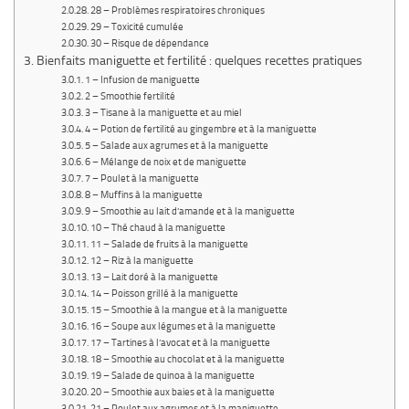
28 – Problèmes respiratoires chroniques
29 – Toxicité cumulée
30 – Risque de dépendance
Bienfaits maniguette et fertilité : quelques recettes pratiques
1 – Infusion de maniguette
2 – Smoothie fertilité
3 – Tisane à la maniguette et au miel
4 – Potion de fertilité au gingembre et à la maniguette
5 – Salade aux agrumes et à la maniguette
6 – Mélange de noix et de maniguette
7 – Poulet à la maniguette
8 – Muffins à la maniguette
9 – Smoothie au lait d’amande et à la maniguette
10 – Thé chaud à la maniguette
11 – Salade de fruits à la maniguette
12 – Riz à la maniguette
13 – Lait doré à la maniguette
14 – Poisson grillé à la maniguette
15 – Smoothie à la mangue et à la maniguette
16 – Soupe aux légumes et à la maniguette
17 – Tartines à l’avocat et à la maniguette
18 – Smoothie au chocolat et à la maniguette
19 – Salade de quinoa à la maniguette
20 – Smoothie aux baies et à la maniguette
21 – Poulet aux agrumes et à la maniguette