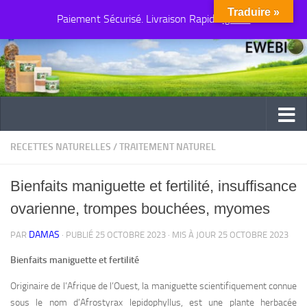
Traduire »
Paiement Sécurisé. Livraison Rapide
Au dessous du contenu
Ignorer
RECETTES NATURELLES
/
TRAITEMENT NATUREL
Bienfaits maniguette et fertilité, insuffisance
ovarienne, trompes bouchées, myomes
DAMAS
PAR
· PUBLIÉ
25 OCTOBRE 2023
· MIS À JOUR
25 OCTOBRE 2023
Bienfaits maniguette et fertilité
Originaire de l’Afrique de l’Ouest, la maniguette scientifiquement connue
sous le nom d’Afrostyrax lepidophyllus, est une plante herbacée