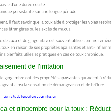
suivie d’une durée courte
onique persistante sur une longue période
nt, il faut savoir que la toux aide à protéger les voies respir
nces étrangères ou les excès de mucus.
e de coca et de gingembre est souvent utilisé comme remède
a toux en raison de ses propriétés apaisantes et anti-inflamma
ins bienfaits utiles et pratiques en cas de toux chronique.
isement de l’irritation
 le gingembre ont des propriétés apaisantes qui aident à réduir
lageant ainsi la sensation de démangeaison et de brûlure.
i :
bienfaits du fenouil cru et en infusion
ca et gingembre pour la toux : Réduct