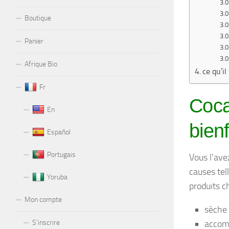
Boutique
Panier
Afrique Bio
ce qu’i
Fr
Coca
En
bien
Español
Portugais
Vous l’ave
causes tell
Yoruba
produits c
Mon compte
sèche 
S’inscrire
accom