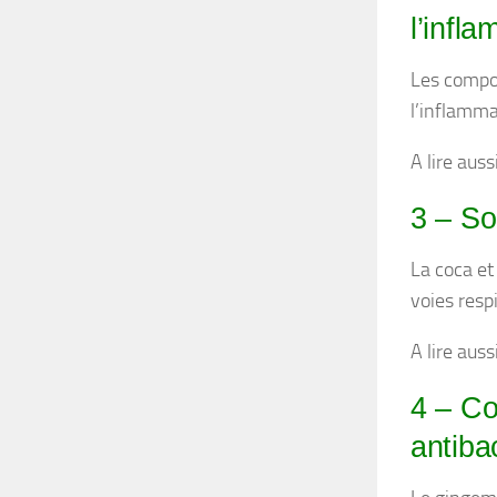
l’infl
Les compos
l’inflammat
A lire auss
3 – So
La coca et
voies resp
A lire auss
4 – Co
antiba