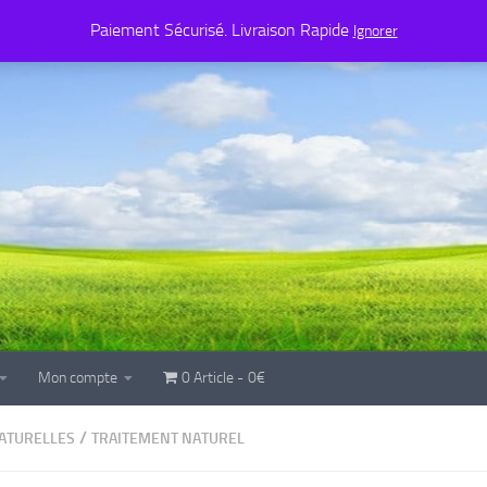
Mon compte
0 Article
0€
Paiement Sécurisé. Livraison Rapide
Ignorer
Mon compte
0 Article
0€
/
ATURELLES
TRAITEMENT NATUREL