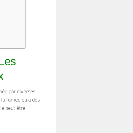
 Les
x
chée par diverses
 à la fumée ou à des
e peut être