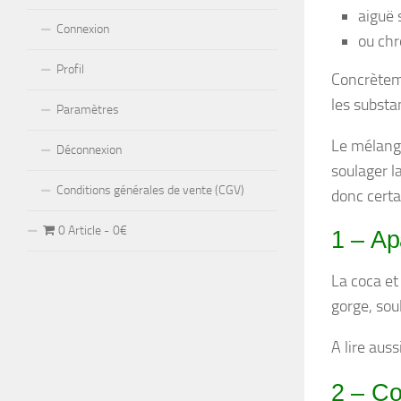
aiguë 
Connexion
ou chr
Profil
Concrèteme
les substa
Paramètres
Le mélang
Déconnexion
soulager l
Conditions générales de vente (CGV)
donc certa
0 Article
0€
1 – Apa
La coca et
gorge, sou
A lire auss
2 – Co