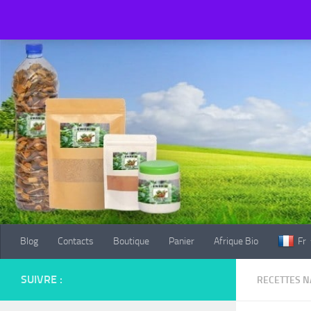
Blog
Contacts
Boutique
Panier
Afrique Bio
Fr
Au dessous du contenu
Blog
Contacts
Boutique
Panier
Afrique Bio
Fr
SUIVRE :
RECETTES N