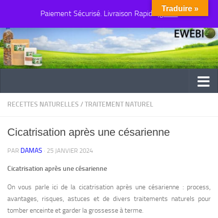
Traduire »
Paiement Sécurisé. Livraison Rapide
Au dessous du contenu
Ignorer
RECETTES NATURELLES
/
TRAITEMENT NATUREL
Cicatrisation après une césarienne
DAMAS
PAR
·
25 JANVIER 2024
Cicatrisation après une césarienne
On vous parle ici de la cicatrisation après une césarienne : process,
avantages, risques, astuces et de divers traitements naturels pour
tomber enceinte et garder la grossesse à terme.