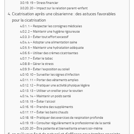
19 – Stress financier
20 – Impact sur la relation parent-enfant
Cicatrisation après une césarienne : des astuces favorables
pour la cicatrisation
1 – Respecter les consignes médicales
2 – Maintenir une hygiène rigoureuse
3 – Éviter tout effort excessif
4 – Adopter une alimentation saine
5 – Maintenir une hydratation adéquate
6 – Utiliser des crèmes cicatrisantes
7 – Éviter le tabac
8 – Gérer le stress
9 – Éviter l’exposition au soleil
10 – Surveiller les signes d’infection
11 – Porter des vêtements amples
12 – Pratiquer une activité physique légère
13 – Utiliser un oreiller pour le soutien
14 – Maintenir un poids santé
15 – Éviter l’alcool
16 – Prendre des suppléments
17 – Éviter les bains chauds
18 – Pratiquer des exercices de respiration profonde
19 – Consulter régulièrement le professionnel de la santé
20 – Être patiente et bienveillante envers soi-même