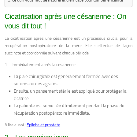
ce qu’il vous faut de naturel et d’efficace pour tomber enceinte
Cicatrisation après une césarienne : On
vous dit tout !
La cicatrisation après une césarienne est un processus crucial pour la
récupération postopératoire de la mère. Elle s’effectue de façon
succincte et coordonnée suivant chaque période.
1 – Immédiatement après la césarienne
La plaie chirurgicale est généralement fermée avec des
sutures ou des agrafes.
Ensuite, un pansement stérile est appliqué pour protéger la
cicatrice.
La patiente est surveillée étroitement pendant la phase de
récupération postopératoire immédiate.
A lire aussi :
Epilobe et prostate
2 – Les premiers jours