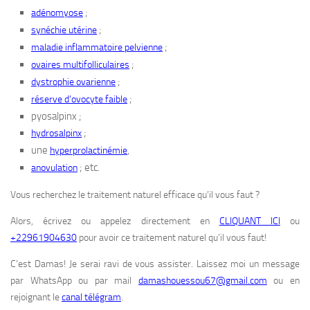
;
adénomyose
;
synéchie utérine
;
maladie inflammatoire pelvienne
;
ovaires multifolliculaires
;
dystrophie ovarienne
;
réserve d’ovocyte faible
pyosalpinx ;
;
hydrosalpinx
une
,
hyperprolactinémie
; etc.
anovulation
Vous recherchez le traitement naturel efficace qu’il vous faut ?
Alors, écrivez ou appelez directement en
CLIQUANT ICI
ou
+22961904630
pour avoir ce traitement naturel qu’il vous faut!
C’est Damas! Je serai ravi de vous assister. Laissez moi un message
par WhatsApp ou par mail
damashouessou67@gmail.com
ou en
rejoignant le
canal télégram
.