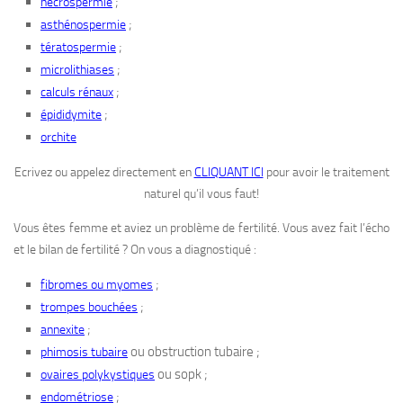
;
nécrospermie
;
asthénospermie
;
tératospermie
;
microlithiases
;
calculs rénaux
;
épididymite
orchite
Ecrivez ou appelez directement en
CLIQUANT ICI
pour avoir le traitement
naturel qu’il vous faut!
Vous êtes femme et aviez un problème de fertilité. Vous avez fait l’écho
et le bilan de fertilité ? On vous a diagnostiqué :
;
fibromes ou myomes
;
trompes bouchées
;
annexite
ou obstruction tubaire ;
phimosis tubaire
ou sopk ;
ovaires polykystiques
;
endométriose