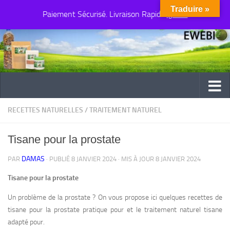
Traduire »
Paiement Sécurisé. Livraison Rapide
Au dessous du contenu
Ignorer
RECETTES NATURELLES
/
TRAITEMENT NATUREL
Tisane pour la prostate
DAMAS
PAR
· PUBLIÉ
8 JANVIER 2024
· MIS À JOUR
8 JANVIER 2024
Tisane pour la prostate
Un problème de la prostate ? On vous propose ici quelques recettes de
tisane pour la prostate pratique pour et le traitement naturel tisane
adapté pour.