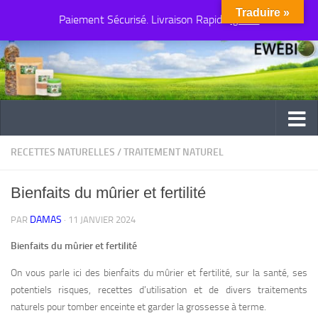
Traduire »
Paiement Sécurisé. Livraison Rapide
Au dessous du contenu
Ignorer
RECETTES NATURELLES
/
TRAITEMENT NATUREL
Bienfaits du mûrier et fertilité
DAMAS
PAR
·
11 JANVIER 2024
Bienfaits du mûrier et fertilité
On vous parle ici des bienfaits du mûrier et fertilité, sur la santé, ses
potentiels risques, recettes d’utilisation et de divers traitements
naturels pour tomber enceinte et garder la grossesse à terme.