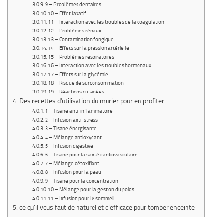
9 – Problèmes dentaires
10 – Effet laxatif
11 – Interaction avec les troubles de la coagulation
12 – Problèmes rénaux
13 – Contamination fongique
14 – Effets sur la pression artérielle
15 – Problèmes respiratoires
16 – Interaction avec les troubles hormonaux
17 – Effets sur la glycémie
18 – Risque de surconsommation
19 – Réactions cutanées
Des recettes d’utilisation du murier pour en profiter
1 – Tisane anti-inflammatoire
2 – Infusion anti-stress
3 – Tisane énergisante
4 – Mélange antioxydant
5 – Infusion digestive
6 – Tisane pour la santé cardiovasculaire
7 – Mélange détoxifiant
8 – Infusion pour la peau
9 – Tisane pour la concentration
10 – Mélange pour la gestion du poids
11 – Infusion pour le sommeil
ce qu’il vous faut de naturel et d’efficace pour tomber enceinte