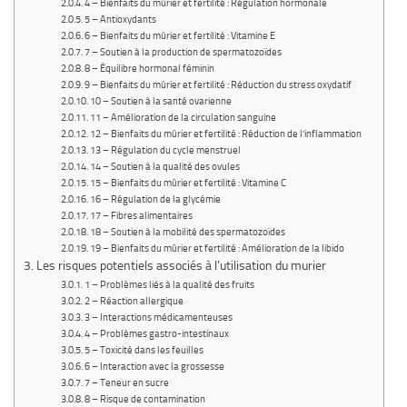
4 – Bienfaits du mûrier et fertilité : Régulation hormonale
5 – Antioxydants
6 – Bienfaits du mûrier et fertilité : Vitamine E
7 – Soutien à la production de spermatozoïdes
8 – Équilibre hormonal féminin
9 – Bienfaits du mûrier et fertilité : Réduction du stress oxydatif
10 – Soutien à la santé ovarienne
11 – Amélioration de la circulation sanguine
12 – Bienfaits du mûrier et fertilité : Réduction de l’inflammation
13 – Régulation du cycle menstruel
14 – Soutien à la qualité des ovules
15 – Bienfaits du mûrier et fertilité : Vitamine C
16 – Régulation de la glycémie
17 – Fibres alimentaires
18 – Soutien à la mobilité des spermatozoïdes
19 – Bienfaits du mûrier et fertilité : Amélioration de la libido
Les risques potentiels associés à l’utilisation du murier
1 – Problèmes liés à la qualité des fruits
2 – Réaction allergique
3 – Interactions médicamenteuses
4 – Problèmes gastro-intestinaux
5 – Toxicité dans les feuilles
6 – Interaction avec la grossesse
7 – Teneur en sucre
8 – Risque de contamination