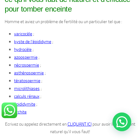
pour tomber enceinte
Homme et aviez un problème de fertilité ou un particulier tel que :
;
varicocèle
;
kyste de l’épididyme
;
hydrocèle
;
azoospermie
;
nécrospermie
;
asthénospermie
;
tératospermie
;
microlithiases
;
calculs rénaux
;
épididymite
orchite
Ecrivez ou appelez directement en
CLIQUANT ICI
pour avoir le traitement
naturel qu’il vous faut!