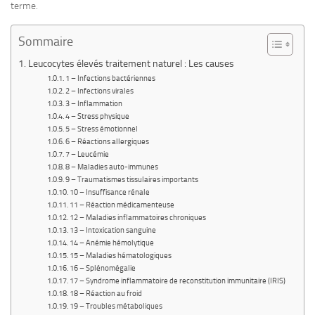
terme.
Sommaire
Leucocytes élevés traitement naturel : Les causes
1 – Infections bactériennes
2 – Infections virales
3 – Inflammation
4 – Stress physique
5 – Stress émotionnel
6 – Réactions allergiques
7 – Leucémie
8 – Maladies auto-immunes
9 – Traumatismes tissulaires importants
10 – Insuffisance rénale
11 – Réaction médicamenteuse
12 – Maladies inflammatoires chroniques
13 – Intoxication sanguine
14 – Anémie hémolytique
15 – Maladies hématologiques
16 – Splénomégalie
17 – Syndrome inflammatoire de reconstitution immunitaire (IRIS)
18 – Réaction au froid
19 – Troubles métaboliques