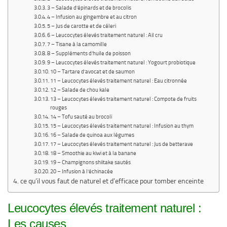
3 – Salade d’épinards et de brocolis
4 – Infusion au gingembre et au citron
5 – Jus de carotte et de céleri
6 – Leucocytes élevés traitement naturel : Ail cru
7 – Tisane à la camomille
8 – Suppléments d’huile de poisson
9 – Leucocytes élevés traitement naturel : Yogourt probiotique
10 – Tartare d’avocat et de saumon
11 – Leucocytes élevés traitement naturel : Eau citronnée
12 – Salade de chou kale
13 – Leucocytes élevés traitement naturel : Compote de fruits
rouges
14 – Tofu sauté au brocoli
15 – Leucocytes élevés traitement naturel : Infusion au thym
16 – Salade de quinoa aux légumes
17 – Leucocytes élevés traitement naturel : Jus de betterave
18 – Smoothie au kiwi et à la banane
19 – Champignons shiitake sautés
20 – Infusion à l’échinacée
ce qu’il vous faut de naturel et d’efficace pour tomber enceinte
Leucocytes élevés traitement naturel :
Les causes