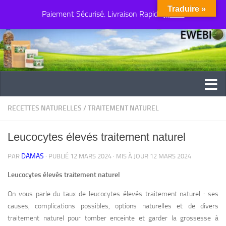
Traduire »
Paiement Sécurisé. Livraison Rapide
Au dessous du contenu
Ignorer
RECETTES NATURELLES
/
TRAITEMENT NATUREL
Leucocytes élevés traitement naturel
DAMAS
PAR
· PUBLIÉ
12 MARS 2024
· MIS À JOUR
12 MARS 2024
Leucocytes élevés traitement naturel
On vous parle du taux de leucocytes élevés traitement naturel : ses
causes, complications possibles, options naturelles et de divers
traitement naturel pour tomber enceinte et garder la grossesse à