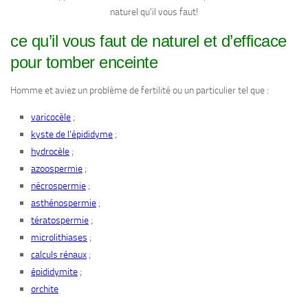
naturel qu’il vous faut!
ce qu’il vous faut de naturel et d’efficace
pour tomber enceinte
Homme et aviez un problème de fertilité ou un particulier tel que :
;
varicocèle
;
kyste de l’épididyme
;
hydrocèle
;
azoospermie
;
nécrospermie
;
asthénospermie
;
tératospermie
;
microlithiases
;
calculs rénaux
;
épididymite
orchite