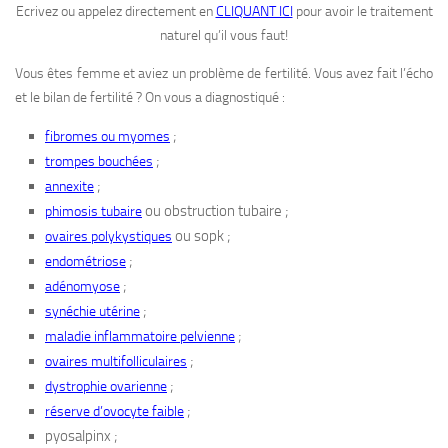
Ecrivez ou appelez directement en
CLIQUANT ICI
pour avoir le traitement
naturel qu’il vous faut!
Vous êtes femme et aviez un problème de fertilité. Vous avez fait l’écho
et le bilan de fertilité ? On vous a diagnostiqué :
;
fibromes ou myomes
;
trompes bouchées
;
annexite
ou obstruction tubaire ;
phimosis tubaire
ou sopk ;
ovaires polykystiques
;
endométriose
;
adénomyose
;
synéchie utérine
;
maladie inflammatoire pelvienne
;
ovaires multifolliculaires
;
dystrophie ovarienne
;
réserve d’ovocyte faible
pyosalpinx ;