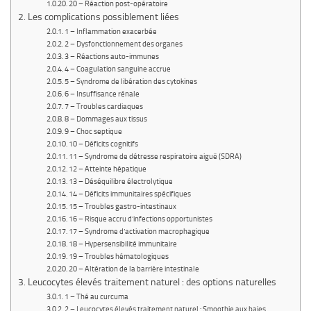
20 – Réaction post-opératoire
Les complications possiblement liées
1 – Inflammation exacerbée
2 – Dysfonctionnement des organes
3 – Réactions auto-immunes
4 – Coagulation sanguine accrue
5 – Syndrome de libération des cytokines
6 – Insuffisance rénale
7 – Troubles cardiaques
8 – Dommages aux tissus
9 – Choc septique
10 – Déficits cognitifs
11 – Syndrome de détresse respiratoire aiguë (SDRA)
12 – Atteinte hépatique
13 – Déséquilibre électrolytique
14 – Déficits immunitaires spécifiques
15 – Troubles gastro-intestinaux
16 – Risque accru d’infections opportunistes
17 – Syndrome d’activation macrophagique
18 – Hypersensibilité immunitaire
19 – Troubles hématologiques
20 – Altération de la barrière intestinale
Leucocytes élevés traitement naturel : des options naturelles
1 – Thé au curcuma
2 – Leucocytes élevés traitement naturel : Smoothie aux baies