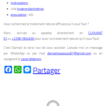
;
hydrosalpinx
une
,
hyperprolactinémie
; etc.
anovulation
Vous recherchez le traitement naturel efficace qu’il vous faut ?
Alors, écrivez ou appelez directement en
CLIQUANT
ICI
ou
+22961904630
pour avoir ce traitement naturel qu’il vous faut!
C’est Damas! Je serai ravi de vous assister. Laissez moi un message
par WhatsApp ou par mail
damashouessou67@gmail.com
ou en
rejoignant le
canal télégram
.
Facebook
WhatsApp
Messenger
Partager