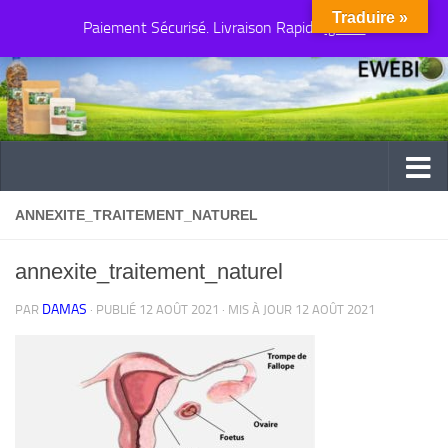
Traduire »
Paiement Sécurisé. Livraison Rapide
Au dessous du contenu
Ignorer
ANNEXITE_TRAITEMENT_NATUREL
annexite_traitement_naturel
DAMAS
PAR
· PUBLIÉ
12 AOÛT 2021
· MIS À JOUR
12 AOÛT 2021