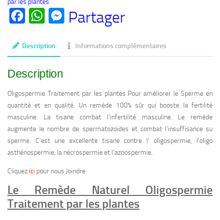
par les plantes
Oligospermie
Facebook
WhatsApp
Messenger
Partager
Traitement
par
les
Description
Informations complémentaires
plantes
Description
Oligospermie Traitement par les plantes Pour améliorer le Sperme en
quantité et en qualité. Un remède 100% sûr qui booste la fertilité
masculine. La tisane combat l’infertilité masculine. Le remède
augmente le nombre de spermatozoïdes et combat l’insuffisance su
sperme. C’est une excellente tisane contre l’ oligospermie, l’oligo
asthénospermie, la nécrospermie et l’azoospermie.
Cliquez
ici
pour nous Joindre
Le Remède Naturel Oligospermie
Traitement par les plantes