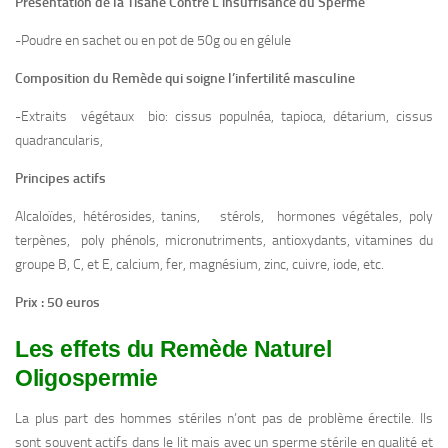
Présentation de la Tisane Contre L’insuffisance du Sperme
-Poudre en sachet ou en pot de 50g ou en gélule
Composition du Remède qui soigne l’infertilité masculine
-Extraits végétaux bio: cissus populnéa, tapioca, détarium, cissus
quadrancularis,
Principes actifs
Alcaloïdes, hétérosides, tanins, stérols, hormones végétales, poly
terpènes, poly phénols, micronutriments, antioxydants, vitamines du
groupe B, C, et E, calcium, fer, magnésium, zinc, cuivre, iode, etc.
Prix :
50 euros
Les effets du Remède Naturel
Oligospermie
La plus part des hommes stériles n’ont pas de problème érectile. Ils
sont souvent actifs dans le lit mais avec un sperme stérile en qualité et