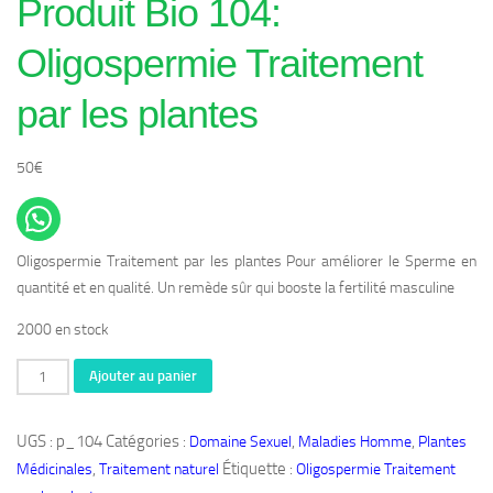
Produit Bio 104:
Oligospermie Traitement
par les plantes
50
€
Oligospermie Traitement par les plantes Pour améliorer le Sperme en
quantité et en qualité. Un remède sûr qui booste la fertilité masculine
2000 en stock
quantité
Ajouter au panier
de
Produit
UGS :
p_104
Catégories :
,
,
Domaine Sexuel
Maladies Homme
Plantes
Bio
,
Étiquette :
Médicinales
Traitement naturel
Oligospermie Traitement
104: