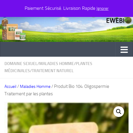
Paiement Sécurisé. Livraison Rapide
Au dessous du contenu
Ignorer
DOMAINE SEXUEL
/
MALADIES HOMME
/
PLANTES
MÉDICINALES
/
TRAITEMENT NATUREL
/
/ Produit Bio 104: Oligospermie
Accueil
Maladies Homme
Traitement par les plantes