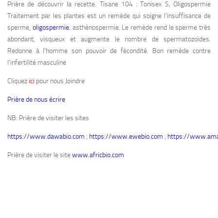
Prière de découvrir la recette. Tisane 104 : Tonisex S, Oligospermie
Traitement par les plantes est un remède qui soigne l’insuffisance de
sperme,
oligospermie.
asthénospermie. Le remède rend le sperme très
abondant, visqueux et augmente le nombre de spermatozoïdes.
Redonne à l’homme son pouvoir de fécondité. Bon remède contre
l’infertilité masculine
Cliquez
ici
pour nous Joindre
Prière de nous écrire
NB: Prière de visiter les sites
https://www.dawabio.com
;
https://www.ewebio.com
;
https://www.ama
Prière de visiter le site
www.africbio.com