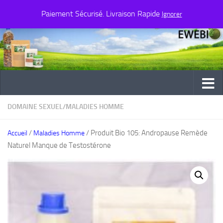
Paiement Sécurisé. Livraison Rapide
Au dessous du contenu
Ignorer
DOMAINE SEXUEL
/
MALADIES HOMME
/
/ Produit Bio 105: Andropause Remède
Accueil
Maladies Homme
Naturel Manque de Testostérone