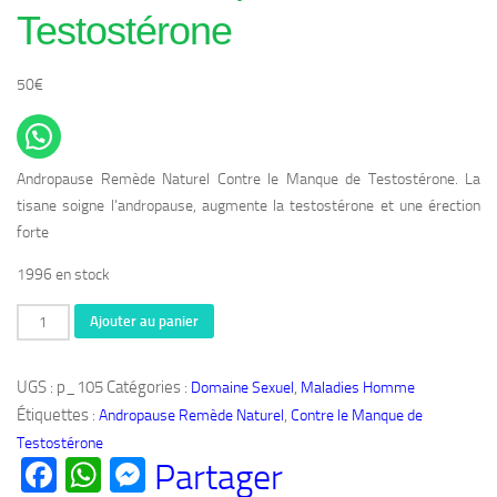
Testostérone
50
€
Andropause Remède Naturel Contre le Manque de Testostérone. La
tisane soigne l’andropause, augmente la testostérone et une érection
forte
1996 en stock
quantité
Ajouter au panier
de
Produit
UGS :
p_105
Catégories :
,
Domaine Sexuel
Maladies Homme
Bio
Étiquettes :
,
Andropause Remède Naturel
Contre le Manque de
105:
Testostérone
Andropause
Facebook
WhatsApp
Messenger
Partager
Remède