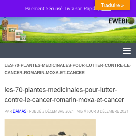
Traduire »
Paiement Sécurisé. Livraison Rapide
Au dessous du contenu
Ignorer
LES-70-PLANTES-MEDICINALES-POUR-LUTTER-CONTRE-LE-
CANCER-ROMARIN-MOXA-ET-CANCER
les-70-plantes-medicinales-pour-lutter-
contre-le-cancer-romarin-moxa-et-cancer
DAMAS
PAR
· PUBLIÉ
3 DÉCEMBRE 2021
· MIS À JOUR
3 DÉCEMBRE 2021