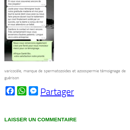
varicocèle, manque de spermatozoides et azoospermie témoignage de
guérison
Facebook
WhatsApp
Messenger
Partager
LAISSER UN COMMENTAIRE