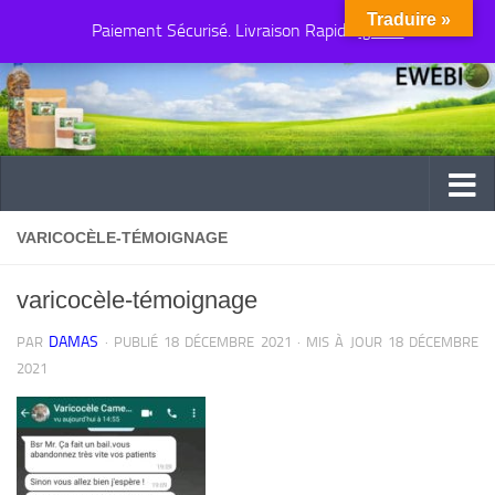
Traduire »
Paiement Sécurisé. Livraison Rapide
Au dessous du contenu
Ignorer
VARICOCÈLE-TÉMOIGNAGE
varicocèle-témoignage
DAMAS
PAR
· PUBLIÉ
18 DÉCEMBRE 2021
· MIS À JOUR
18 DÉCEMBRE
2021