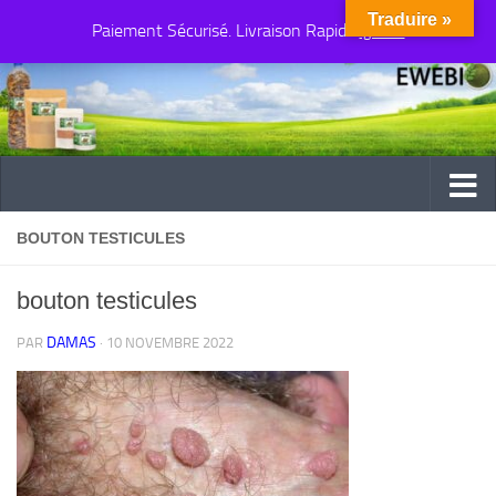
Traduire »
Paiement Sécurisé. Livraison Rapide
Au dessous du contenu
Ignorer
BOUTON TESTICULES
bouton testicules
DAMAS
PAR
·
10 NOVEMBRE 2022