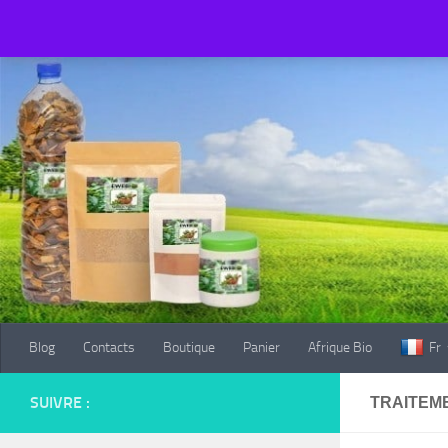
Blog
Contacts
Boutique
Panier
Afrique Bio
Fr
Au dessous du contenu
Blog
Contacts
Boutique
Panier
Afrique Bio
Fr
SUIVRE :
TRAITEM