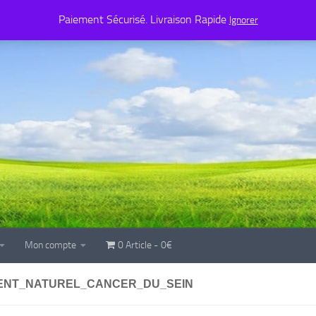
Mon compte
0 Article
0€
Paiement Sécurisé. Livraison Rapide
Ignorer
Mon compte
0 Article
0€
ENT_NATUREL_CANCER_DU_SEIN