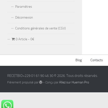
Paramètres
Déconnexion
Conditions générales de vente (CGV)
0 Article
0€
Blog
Contacts
RECETBIO+229 01 61 90 46 30 © 2026. Tous droits réservés.
Allez sur Hueman Pro
Fièrement propulsé par
- Conçu par