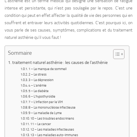
L’asthénie est un terme médical qui désigne une sensation de fatigue
intense et persistante, qui n’est pas soulagée par le repos. C’est une
condition qui peut en effet affecter la qualité de vie des personnes qui en
souffrent et entraver leurs activités quotidiennes. C’est pourquoi ici, on
vous parle de ses causes, symptômes, complications et du traitement
naturel asthénie qu’il vous faut !
Sommaire
traitement naturel asthénie : les causes de l’asthénie
1 – Le manque de sommeil
2 – Le stress
3 – La dépression
4 – L’anémie
5 – Le diabète
6 – L’hypothyroïdie
7 – L’infection par le VIH
8 – La mononucléose infectieuse
9 – La maladie de Lyme
10 – Les troubles endocriniens
11 – Le cancer
12 – Les maladies infectieuses
13 – Les maladies auto-immunes