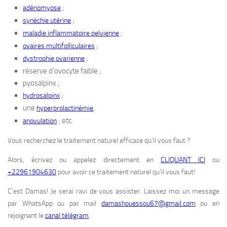
;
adénomyose
;
synéchie utérine
;
maladie inflammatoire pelvienne
;
ovaires multifolliculaires
;
dystrophie ovarienne
réserve d’ovocyte faible ;
pyosalpinx ;
;
hydrosalpinx
une
,
hyperprolactinémie
; etc.
anovulation
Vous recherchez le traitement naturel efficace qu’il vous faut ?
Alors, écrivez ou appelez directement en
CLIQUANT ICI
ou
+22961904630
pour avoir ce traitement naturel qu’il vous faut!
C’est Damas! Je serai ravi de vous assister. Laissez moi un message
par WhatsApp ou par mail
damashouessou67@gmail.com
ou en
rejoignant le
canal télégram
.