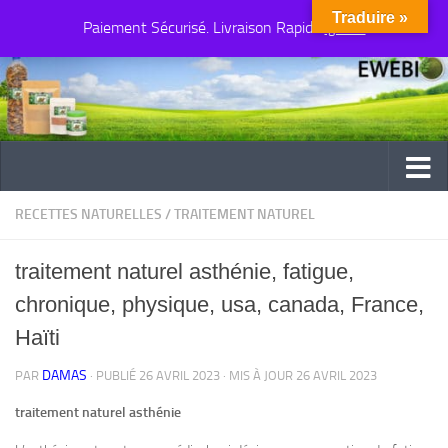
Traduire »
Paiement Sécurisé. Livraison Rapide
Au dessous du contenu
Ignorer
RECETTES NATURELLES
/
TRAITEMENT NATUREL
traitement naturel asthénie, fatigue,
chronique, physique, usa, canada, France,
Haïti
DAMAS
PAR
· PUBLIÉ
26 AVRIL 2023
· MIS À JOUR
26 AVRIL 2023
traitement naturel asthénie