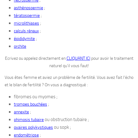
;
nécrospermie
;
asthénospermie
;
tératospermie
;
microlithiases
;
calculs rénaux
;
épididymite
orchite
Ecrivez ou appelez directement en
CLIQUANT ICI
pour avoir le traitement
naturel qu’il vous faut!
Vous êtes femme et aviez un problème de fertilité. Vous avez fait l’écho
et le bilan de fertilité ? On vous a diagnostiqué :
fibromes ou myomes ;
;
trompes bouchées
;
annexite
ou obstruction tubaire ;
phimosis tubaire
ou sopk ;
ovaires polykystiques
;
endométriose