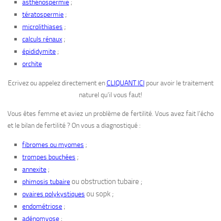
;
asthénospermie
;
tératospermie
;
microlithiases
;
calculs rénaux
;
épididymite
orchite
Ecrivez ou appelez directement en
CLIQUANT ICI
pour avoir le traitement
naturel qu’il vous faut!
Vous êtes femme et aviez un problème de fertilité. Vous avez fait l’écho
et le bilan de fertilité ? On vous a diagnostiqué :
;
fibromes ou myomes
;
trompes bouchées
;
annexite
ou obstruction tubaire ;
phimosis tubaire
ou sopk ;
ovaires polykystiques
;
endométriose
;
adénomyose