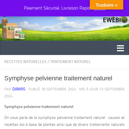
Traduire »
Paiement Sécurisé. Livraison Rapide
Au dessous du contenu
Ignorer
RECETTES NATURELLES
/
TRAITEMENT NATUREL
Symphyse pelvienne traitement naturel
DAMAS
PAR
· PUBLIÉ
18 SEPTEMBRE 2024
· MIS À JOUR
15 SEPTEMBRE
2024
Symphyse pelvienne traitement naturel
On vous parle de la symphyse pelvienne traitement naturel : causes et
recettes bio à base de plantes ainsi que de divers traitements naturels