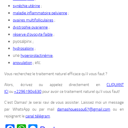
;
synéchie utérine
;
maladie inflammatoire pelvienne
;
ovaires multifolliculaires
;
dystrophie ovarienne
;
réserve d’ovocyte faible
pyosalpinx ;
;
hydrosalpinx
une
,
hyperprolactinémie
; etc.
anovulation
Vous recherchez le traitement naturel efficace qu’il vous faut ?
Alors, écrivez ou appelez directement en
CLIQUANT
ICI
ou
+22961904630
pour avoir ce traitement naturel qu’il vous faut!
C’est Damas! Je serai ravi de vous assister. Laissez moi un message
par WhatsApp ou par mail
damashouessou67@gmail.com
ou en
rejoignant le
canal télégram
.