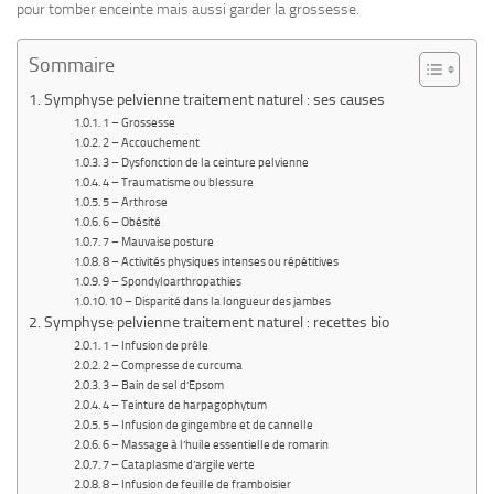
pour tomber enceinte mais aussi garder la grossesse.
Sommaire
Symphyse pelvienne traitement naturel : ses causes
1 – Grossesse
2 – Accouchement
3 – Dysfonction de la ceinture pelvienne
4 – Traumatisme ou blessure
5 – Arthrose
6 – Obésité
7 – Mauvaise posture
8 – Activités physiques intenses ou répétitives
9 – Spondyloarthropathies
10 – Disparité dans la longueur des jambes
Symphyse pelvienne traitement naturel : recettes bio
1 – Infusion de prêle
2 – Compresse de curcuma
3 – Bain de sel d’Epsom
4 – Teinture de harpagophytum
5 – Infusion de gingembre et de cannelle
6 – Massage à l’huile essentielle de romarin
7 – Cataplasme d’argile verte
8 – Infusion de feuille de framboisier