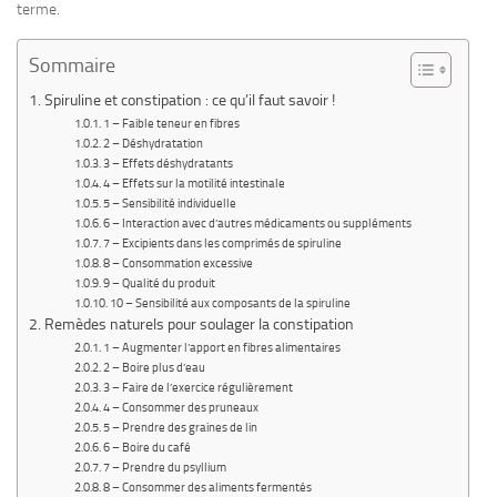
terme.
Sommaire
Spiruline et constipation : ce qu’il faut savoir !
1 – Faible teneur en fibres
2 – Déshydratation
3 – Effets déshydratants
4 – Effets sur la motilité intestinale
5 – Sensibilité individuelle
6 – Interaction avec d’autres médicaments ou suppléments
7 – Excipients dans les comprimés de spiruline
8 – Consommation excessive
9 – Qualité du produit
10 – Sensibilité aux composants de la spiruline
Remèdes naturels pour soulager la constipation
1 – Augmenter l’apport en fibres alimentaires
2 – Boire plus d’eau
3 – Faire de l’exercice régulièrement
4 – Consommer des pruneaux
5 – Prendre des graines de lin
6 – Boire du café
7 – Prendre du psyllium
8 – Consommer des aliments fermentés