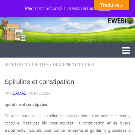
Traduire »
Paiement Sécurisé. Livraison Rapide
Au dessous du contenu
Ignorer
RECETTES NATURELLES
/
TRAITEMENT NATUREL
Spiruline et constipation
DAMAS
PAR
·
10 MAI 2024
Spiruline et constipation
On vous parle de la spiruline et constipation : comment elle peut y
conduire, d’astuces bio pour soulager la constipation et de divers
traitements naturels pour tomber enceinte et garder la grossesse à