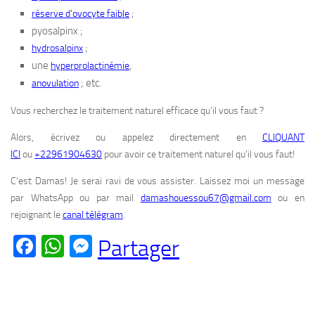
;
réserve d’ovocyte faible
pyosalpinx ;
;
hydrosalpinx
une
,
hyperprolactinémie
; etc.
anovulation
Vous recherchez le traitement naturel efficace qu’il vous faut ?
Alors, écrivez ou appelez directement en
CLIQUANT
ICI
ou
+22961904630
pour avoir ce traitement naturel qu’il vous faut!
C’est Damas! Je serai ravi de vous assister. Laissez moi un message
par WhatsApp ou par mail
damashouessou67@gmail.com
ou en
rejoignant le
canal télégram
.
Facebook
WhatsApp
Messenger
Partager