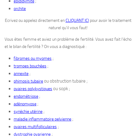
;
épididymite
orchite
Ecrivez ou appelez directement en
CLIQUANT ICI
pour avoir le traitement
naturel qu’il vous faut!
Vous êtes femme et aviez un problème de fertilité. Vous avez fait l’écho
et le bilan de fertilité ? On vous a diagnostiqué :
;
fibromes ou myomes
;
trompes bouchées
;
annexite
ou obstruction tubaire ;
phimosis tubaire
ou sopk ;
ovaires polykystiques
;
endométriose
;
adénomyose
;
synéchie utérine
;
maladie inflammatoire pelvienne
;
ovaires multifolliculaires
;
dystrophie ovarienne