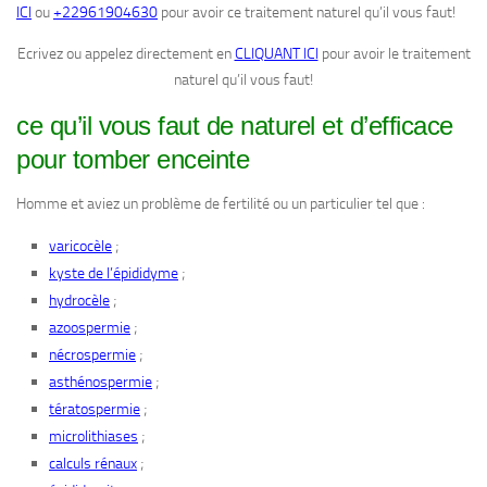
ICI
ou
+22961904630
pour avoir ce traitement naturel qu’il vous faut!
Ecrivez ou appelez directement en
CLIQUANT ICI
pour avoir le traitement
naturel qu’il vous faut!
ce qu’il vous faut de naturel et d’efficace
pour tomber enceinte
Homme et aviez un problème de fertilité ou un particulier tel que :
;
varicocèle
;
kyste de l’épididyme
;
hydrocèle
;
azoospermie
;
nécrospermie
;
asthénospermie
;
tératospermie
;
microlithiases
;
calculs rénaux