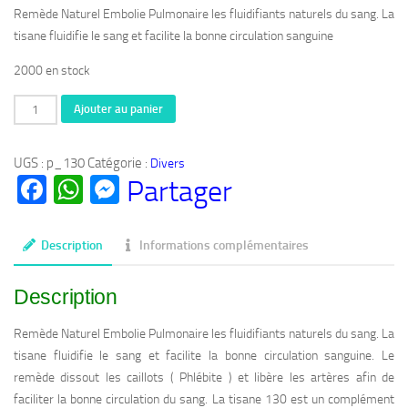
Remède Naturel Embolie Pulmonaire les fluidifiants naturels du sang. La
tisane fluidifie le sang et facilite la bonne circulation sanguine
2000 en stock
quantité
Ajouter au panier
de
Produit
UGS :
p_130
Catégorie :
Divers
Bio
Facebook
WhatsApp
Messenger
Partager
130:
Remède
Naturel
Description
Informations complémentaires
Embolie
Pulmonaire
Description
(
Tisane
Remède Naturel Embolie Pulmonaire les fluidifiants naturels du sang. La
)
tisane fluidifie le sang et facilite la bonne circulation sanguine. Le
remède dissout les caillots ( Phlébite ) et libère les artères afin de
faciliter la bonne circulation du sang. La tisane 130 est un complément