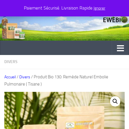
Paiement Sécurisé. Livraison Rapide
Au dessous du contenu
Ignorer
DIVERS
/
/ Produit Bio 130: Remède Naturel Embolie
Accueil
Divers
Pulmonaire ( Tisane )