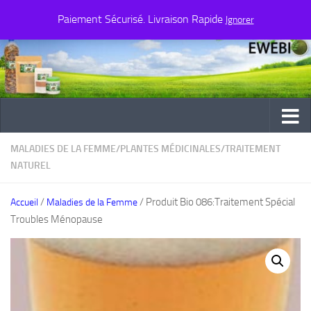
Paiement Sécurisé. Livraison Rapide
Au dessous du contenu
Ignorer
MALADIES DE LA FEMME
/
PLANTES MÉDICINALES
/
TRAITEMENT
NATUREL
/
/ Produit Bio 086:Traitement Spécial
Accueil
Maladies de la Femme
Troubles Ménopause