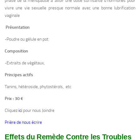
phase de la ménopause à avoir une dose suffisante d’hormones pour
vivre une vie sexuelle presque normale avec une bonne lubrification
vaginale
Présentation
-Poudre ou gélule en pot
Composition
-Extraits de végétaux,
Principes actifs
Tanins, hétéroside, phytostérols, etc
Prix : 30 €
Cliquez
ici
pour nous Joindre
Prière de nous écrire
Effets du Remède Contre les Troubles