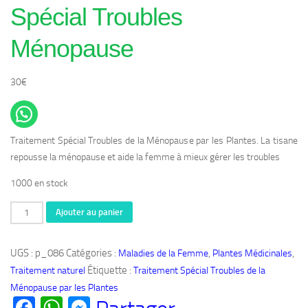
Spécial Troubles
Ménopause
30
€
Traitement Spécial Troubles de la Ménopause par les Plantes. La tisane
repousse la ménopause et aide la femme à mieux gérer les troubles
1000 en stock
quantité
Ajouter au panier
de
Produit
UGS :
p_086
Catégories :
,
,
Maladies de la Femme
Plantes Médicinales
Bio
Étiquette :
Traitement naturel
Traitement Spécial Troubles de la
086:Traitement
Ménopause par les Plantes
Spécial
Facebook
WhatsApp
Messenger
Troubles