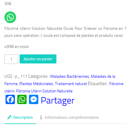
30
€
Fibrome Utérin Solution Naturelle Ovule Pour Enlever un Fibrome en 7
jours sans opération. L’ovule est composé de plantes et produits rares
4998 en stock
quantité
Ajouter au panier
de
Produit
UGS :
p_111
Catégories :
,
Maladies Bactériennes
Maladies de la
Bio
,
,
Étiquettes :
Femme
Plantes Médicinales
Traitement naturel
Fibrome
111:
,
utérin
Fibrome Utérin Solution Naturelle
Fibrome
Facebook
WhatsApp
Messenger
Partager
Utérin
Taille
Poids
Description
Informations complémentaires
Solution
Naturelle