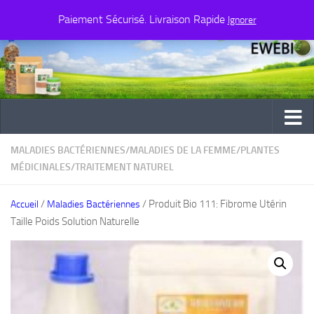
Paiement Sécurisé. Livraison Rapide
Au dessous du contenu
Ignorer
MALADIES BACTÉRIENNES
/
MALADIES DE LA FEMME
/
PLANTES
MÉDICINALES
/
TRAITEMENT NATUREL
/
/ Produit Bio 111: Fibrome Utérin
Accueil
Maladies Bactériennes
Taille Poids Solution Naturelle