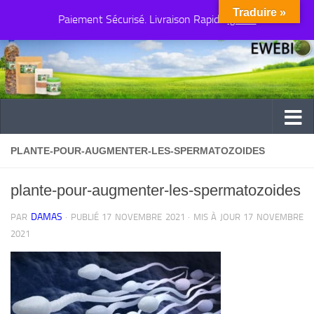
Traduire »
Paiement Sécurisé. Livraison Rapide
Au dessous du contenu
Ignorer
PLANTE-POUR-AUGMENTER-LES-SPERMATOZOIDES
plante-pour-augmenter-les-spermatozoides
DAMAS
PAR
· PUBLIÉ
17 NOVEMBRE 2021
· MIS À JOUR
17 NOVEMBRE
2021