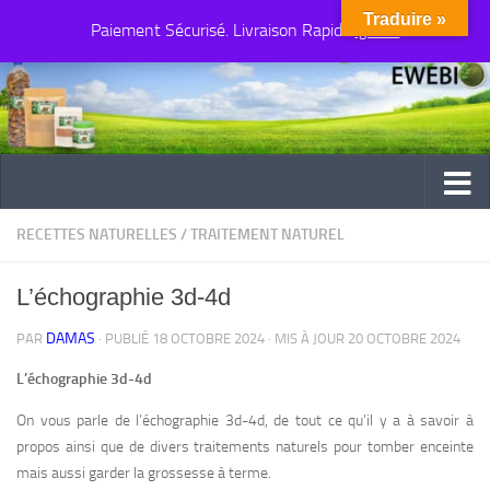
Traduire »
Paiement Sécurisé. Livraison Rapide
Au dessous du contenu
Ignorer
RECETTES NATURELLES
/
TRAITEMENT NATUREL
L’échographie 3d-4d
DAMAS
PAR
· PUBLIÉ
18 OCTOBRE 2024
· MIS À JOUR
20 OCTOBRE 2024
L’échographie 3d-4d
On vous parle de l’échographie 3d-4d, de tout ce qu’il y a à savoir à
propos ainsi que de divers traitements naturels pour tomber enceinte
mais aussi garder la grossesse à terme.