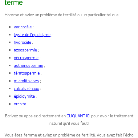
terme
Homme et aviez un problème de fertilité ou un particulier tel que :
;
varicocèle
;
kyste de l’épididyme
;
hydrocèle
;
azoospermie
;
nécrospermie
;
asthénospermie
;
tératospermie
;
microlithiases
;
calculs rénaux
;
épididymite
orchite
Ecrivez ou appelez directement en
CLIQUANT ICI
pour avoir le traitement
naturel qu’il vous faut!
Vous êtes femme et aviez un problème de fertilité. Vous avez fait l’écho