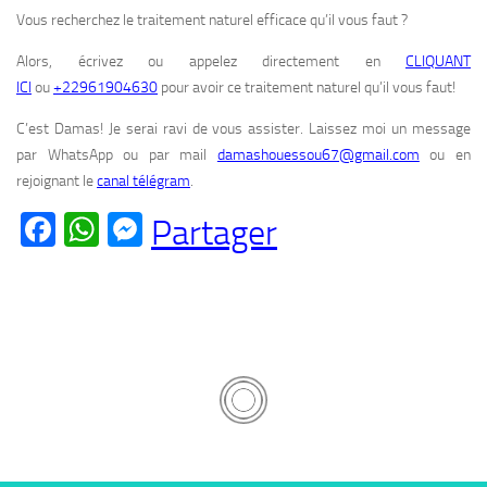
Vous recherchez le traitement naturel efficace qu’il vous faut ?
Alors, écrivez ou appelez directement en
CLIQUANT
ICI
ou
+22961904630
pour avoir ce traitement naturel qu’il vous faut!
C’est Damas! Je serai ravi de vous assister. Laissez moi un message
par WhatsApp ou par mail
damashouessou67@gmail.com
ou en
rejoignant le
canal télégram
.
Facebook
WhatsApp
Messenger
Partager