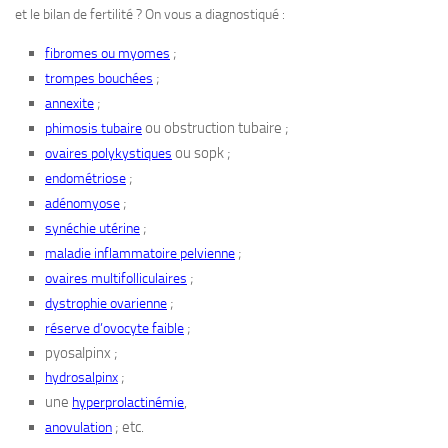
et le bilan de fertilité ? On vous a diagnostiqué :
;
fibromes ou myomes
;
trompes bouchées
;
annexite
ou obstruction tubaire ;
phimosis tubaire
ou sopk ;
ovaires polykystiques
;
endométriose
;
adénomyose
;
synéchie utérine
;
maladie inflammatoire pelvienne
;
ovaires multifolliculaires
;
dystrophie ovarienne
;
réserve d’ovocyte faible
pyosalpinx ;
;
hydrosalpinx
une
,
hyperprolactinémie
; etc.
anovulation