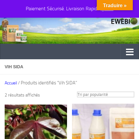
Traduire »
Paiement Sécurisé. Livraison Rapide
Au dessous du contenu
Ignorer
VIH SIDA
/ Produits identifiés “Vih SIDA”
Accueil
Trié
2 résultats affichés
par
popularité