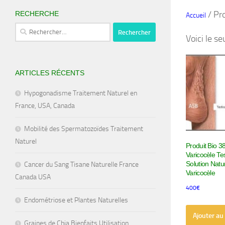
/ Pro
RECHERCHE
Accueil
Rechercher :
Voici le se
ARTICLES RÉCENTS
Hypogonadisme Traitement Naturel en
France, USA, Canada
Mobilité des Spermatozoïdes Traitement
Naturel
Produit Bio 3
Varicocèle Tes
Solution Natur
Cancer du Sang Tisane Naturelle France
Varicocèle
Canada USA
400
€
Endométriose et Plantes Naturelles
Ajouter au
Graines de Chia Bienfaits Utilisation