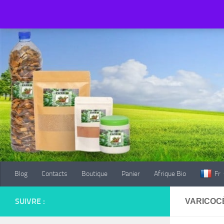
Blog
Contacts
Boutique
Panier
Afrique Bio
Fr
Au dessous du contenu
Blog
Contacts
Boutique
Panier
Afrique Bio
Fr
SUIVRE :
VARICOC