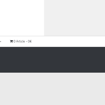
0 Article
0€