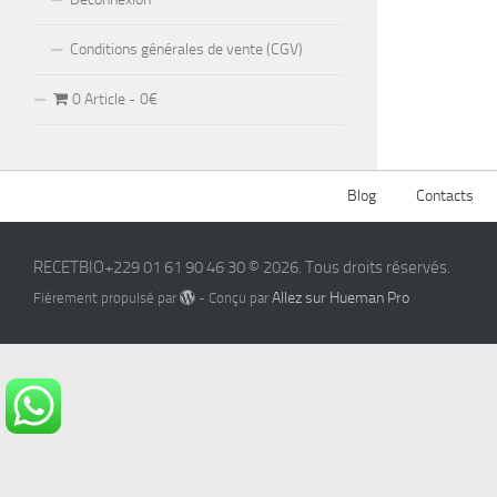
Conditions générales de vente (CGV)
0 Article
0€
Blog
Contacts
RECETBIO+229 01 61 90 46 30 © 2026. Tous droits réservés.
Allez sur Hueman Pro
Fièrement propulsé par
- Conçu par