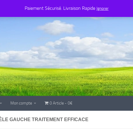
Mon compte
0 Article
0€
Paiement Sécurisé. Livraison Rapide
Ignorer
Mon compte
0 Article
0€
ÈLE GAUCHE TRAITEMENT EFFICACE