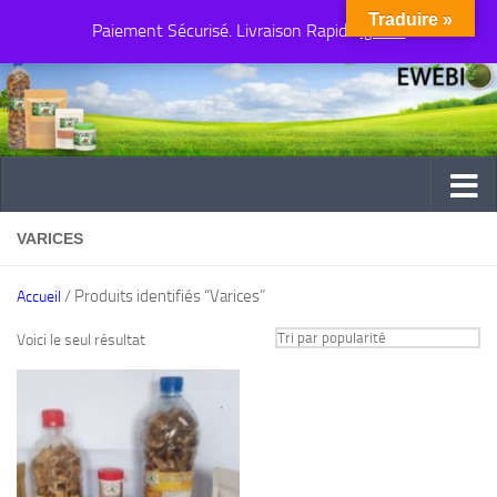
Traduire »
Paiement Sécurisé. Livraison Rapide
Au dessous du contenu
Ignorer
VARICES
/ Produits identifiés “Varices”
Accueil
Voici le seul résultat