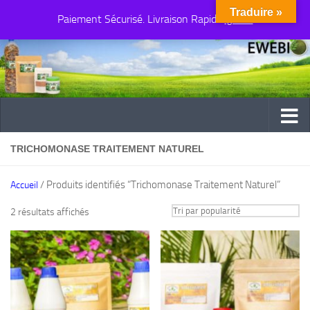
Traduire »
Paiement Sécurisé. Livraison Rapide
Au dessous du contenu
Ignorer
TRICHOMONASE TRAITEMENT NATUREL
/ Produits identifiés “Trichomonase Traitement Naturel”
Accueil
Trié
2 résultats affichés
par
popularité