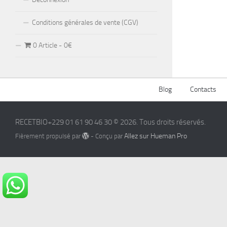
Conditions générales de vente (CGV)
0 Article
0€
Blog
Contacts
RECETBIO+229 01 61 90 46 30 © 2026. Tous droits réservés.
Allez sur Hueman Pro
Fièrement propulsé par
- Conçu par