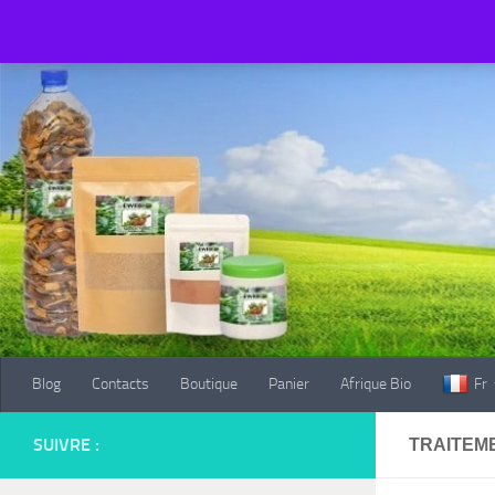
Blog
Contacts
Boutique
Panier
Afrique Bio
Fr
Au dessous du contenu
Blog
Contacts
Boutique
Panier
Afrique Bio
Fr
SUIVRE :
TRAITEM