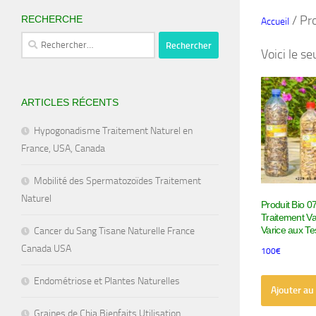
/ Pro
RECHERCHE
Accueil
Rechercher :
Voici le se
ARTICLES RÉCENTS
Hypogonadisme Traitement Naturel en
France, USA, Canada
Mobilité des Spermatozoïdes Traitement
Naturel
Produit Bio 0
Traitement Va
Varice aux Te
Cancer du Sang Tisane Naturelle France
Canada USA
100
€
Endométriose et Plantes Naturelles
Ajouter au
Graines de Chia Bienfaits Utilisation