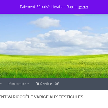
Mon compte
0 Article
0€
Paiement Sécurisé. Livraison Rapide
Ignorer
Mon compte
0 Article
0€
ENT VARICOCÈLE VARICE AUX TESTICULES