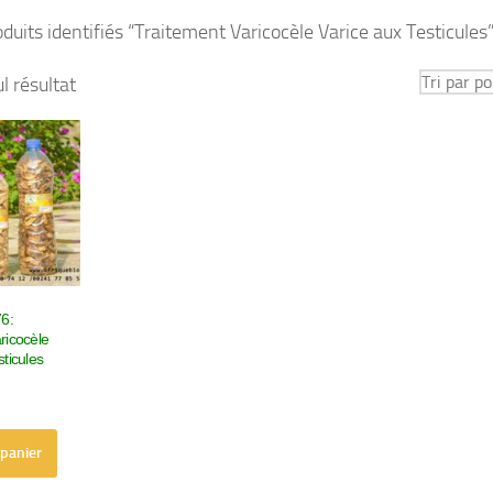
duits identifiés “Traitement Varicocèle Varice aux Testicules
ul résultat
76:
ricocèle
sticules
 panier