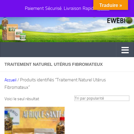
Traduire »
Paiement Sécurisé. Livraison Rapide
Au dessous du contenu
Ignorer
TRAITEMENT NATUREL UTÉRUS FIBROMATEUX
/ Produits identifiés “Traitement Naturel Utérus
Accueil
Fibromateux”
Voici le seul résultat