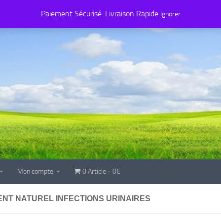
Mon compte
0 Article
0€
Paiement Sécurisé. Livraison Rapide
Ignorer
Mon compte
0 Article
0€
ENT NATUREL INFECTIONS URINAIRES