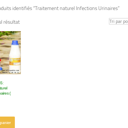
duits identifiés “Traitement naturel Infections Urinaires”
ul résultat
45:
turel
naires (
 panier