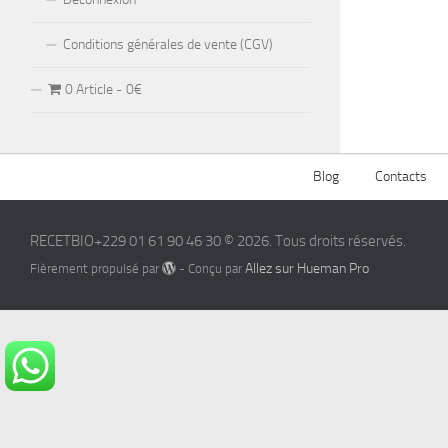
Conditions générales de vente (CGV)
0 Article
0€
Blog
Contacts
RECETBIO+229 01 61 90 46 30 © 2026. Tous droits réservés.
Allez sur Hueman Pro
Fièrement propulsé par
- Conçu par