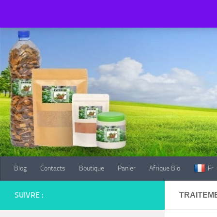
Blog
Contacts
Boutique
Panier
Afrique Bio
Fr
Au dessous du contenu
Blog
Contacts
Boutique
Panier
Afrique Bio
Fr
SUIVRE :
TRAITEM