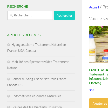
/ Pro
RECHERCHE
Accueil
Rechercher :
Voici le se
ARTICLES RÉCENTS
Hypogonadisme Traitement Naturel en
France, USA, Canada
Mobilité des Spermatozoïdes Traitement
Naturel
Produit Bio 0
Traitement na
Infections Uri
Cancer du Sang Tisane Naturelle France
Plantes )
Canada USA
30
€
Endométriose et Plantes Naturelles
Ajouter au
Graines de Chia Bienfaits Utilisation