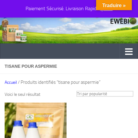
Traduire »
Paiement Sécurisé. Livraison Rapide
Au dessous du contenu
Ignorer
TISANE POUR ASPERMIE
/ Produits identifiés “tisane pour aspermie”
Accueil
Voici le seul résultat