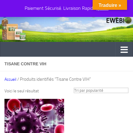
Traduire »
Paiement Sécurisé. Livraison Rapide
Au dessous du contenu
Ignorer
TISANE CONTRE VIH
/ Produits identifiés “Tisane Contre VIH”
Accueil
Voici le seul résultat