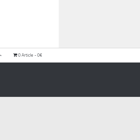
0 Article
0€