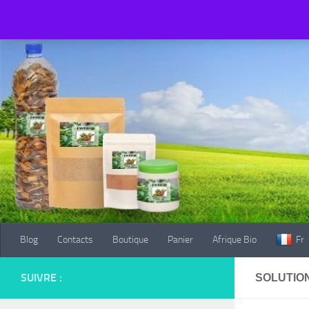
Blog
Contacts
Boutique
Panier
Afrique Bio
Fr
Au dessous du contenu
Blog
Contacts
Boutique
Panier
Afrique Bio
Fr
SUIVRE :
SOLUTIO