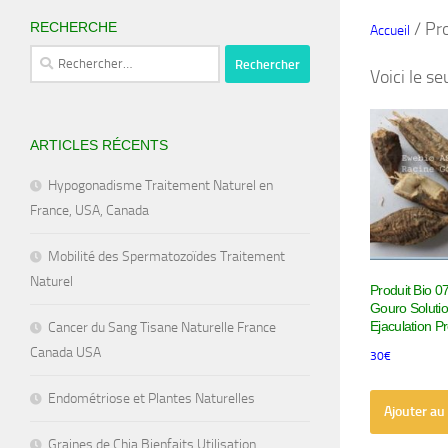
/ Pro
RECHERCHE
Accueil
Rechercher :
Voici le se
ARTICLES RÉCENTS
Hypogonadisme Traitement Naturel en
France, USA, Canada
Mobilité des Spermatozoïdes Traitement
Naturel
Produit Bio 0
Gouro Solutio
Ejaculation P
Cancer du Sang Tisane Naturelle France
Canada USA
30
€
Endométriose et Plantes Naturelles
Ajouter au
Graines de Chia Bienfaits Utilisation