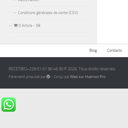
Conditions générales de vente (CGV)
0 Article
0€
Blog
Contacts
RECETBIO+229 01 61 90 46 30 © 2026. Tous droits réservés.
Allez sur Hueman Pro
Fièrement propulsé par
- Conçu par