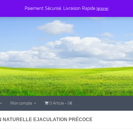
Mon compte
0 Article
0€
Paiement Sécurisé. Livraison Rapide
Ignorer
Mon compte
0 Article
0€
N NATURELLE EJACULATION PRÉCOCE