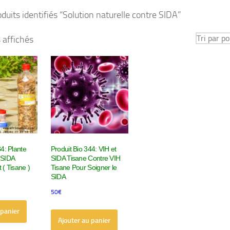
duits identifiés “Solution naturelle contre SIDA”
Trié
s affichés
par
popularité
84: Plante
Produit Bio 344: VIH et
 SIDA
SIDA Tisane Contre VIH
 ( Tisane )
Tisane Pour Soigner le
SIDA
50
€
 panier
Ajouter au panier