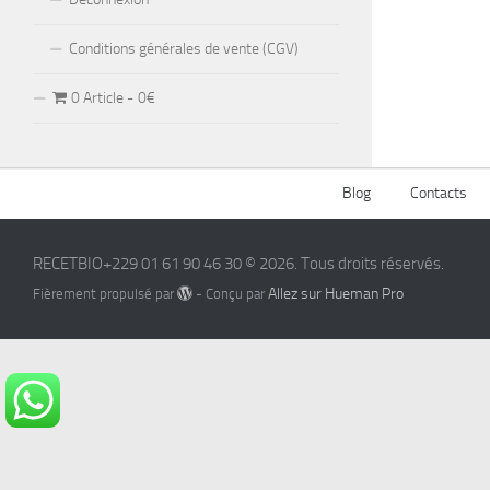
Conditions générales de vente (CGV)
0 Article
0€
Blog
Contacts
RECETBIO+229 01 61 90 46 30 © 2026. Tous droits réservés.
Allez sur Hueman Pro
Fièrement propulsé par
- Conçu par