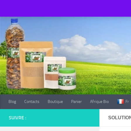
Blog
Contacts
Boutique
Panier
Afrique Bio
Fr
Au dessous du contenu
Blog
Contacts
Boutique
Panier
Afrique Bio
Fr
SUIVRE :
SOLUTIO