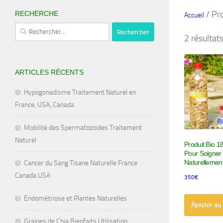
/ Pro
RECHERCHE
Accueil
Rechercher :
2 résultat
ARTICLES RÉCENTS
Hypogonadisme Traitement Naturel en
France, USA, Canada
Mobilité des Spermatozoïdes Traitement
Naturel
Produit Bio 1
Pour Soigner
Naturellement
Cancer du Sang Tisane Naturelle France
Canada USA
350
€
Endométriose et Plantes Naturelles
Ajouter au
Graines de Chia Bienfaits Utilisation