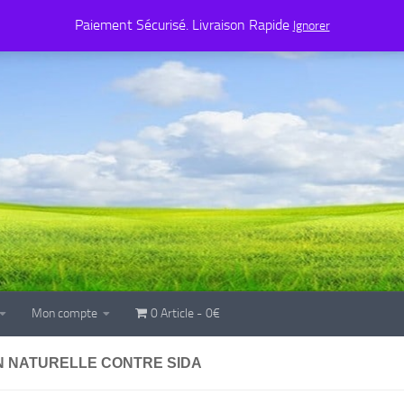
Mon compte
0 Article
0€
Paiement Sécurisé. Livraison Rapide
Ignorer
Mon compte
0 Article
0€
N NATURELLE CONTRE SIDA