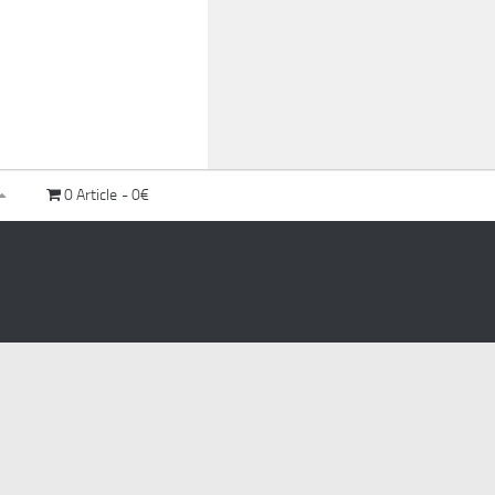
0 Article
0€