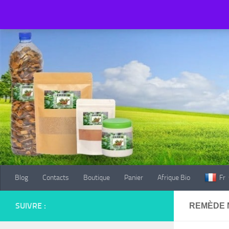
Blog
Contacts
Boutique
Panier
Afrique Bio
Fr
Au dessous du contenu
Blog
Contacts
Boutique
Panier
Afrique Bio
Fr
SUIVRE :
REMÈDE N