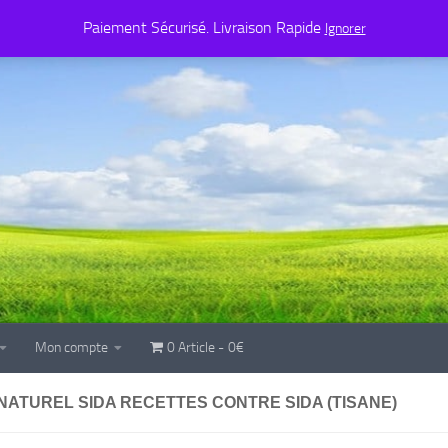
Mon compte
0 Article
0€
Paiement Sécurisé. Livraison Rapide
Ignorer
Mon compte
0 Article
0€
ATUREL SIDA RECETTES CONTRE SIDA (TISANE)