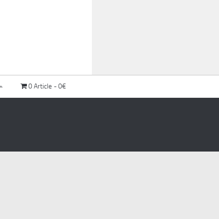
0 Article
0€