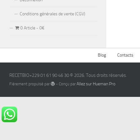
Conditions générales de vente (CGV)
0 Article
0€
Blog
Contacts
RECETBIO+229 01 61 90 46 30 © 2026. Tous droits réservés.
Allez sur Hueman Pro
Fièrement propulsé par
- Conçu par