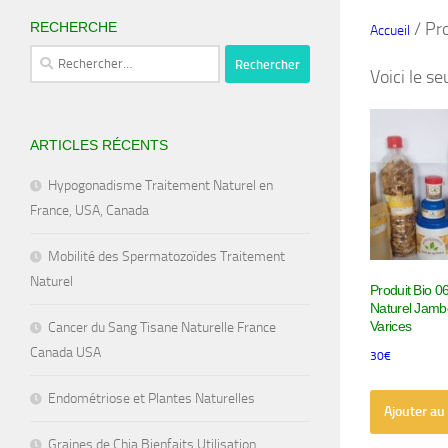
/ Pr
RECHERCHE
Accueil
Rechercher :
Voici le se
ARTICLES RÉCENTS
Hypogonadisme Traitement Naturel en
France, USA, Canada
Mobilité des Spermatozoïdes Traitement
Naturel
Produit Bio 
Naturel Jamb
Varices
Cancer du Sang Tisane Naturelle France
Canada USA
30
€
Endométriose et Plantes Naturelles
Ajouter au
Graines de Chia Bienfaits Utilisation