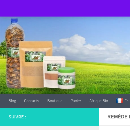
Blog
Contacts
Boutique
Panier
Afrique Bio
Fr
Au dessous du contenu
Blog
Contacts
Boutique
Panier
Afrique Bio
Fr
SUIVRE :
REMÈDE 