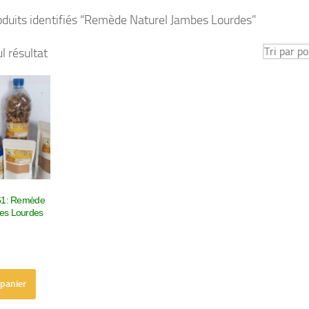
oduits identifiés “Remède Naturel Jambes Lourdes”
ul résultat
061: Remède
es Lourdes
 panier