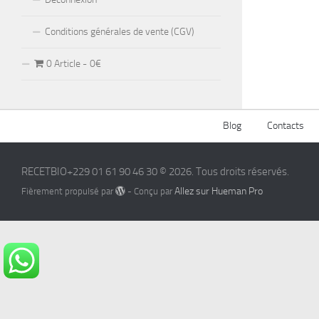
Conditions générales de vente (CGV)
0 Article
0€
Blog
Contacts
RECETBIO+229 01 61 90 46 30 © 2026. Tous droits réservés.
Allez sur Hueman Pro
Fièrement propulsé par
- Conçu par