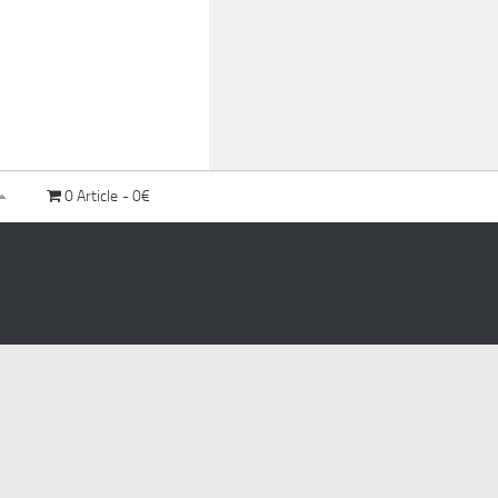
0 Article
0€