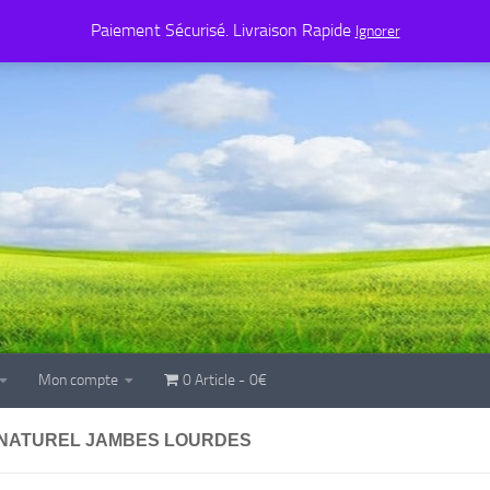
Mon compte
0 Article
0€
Paiement Sécurisé. Livraison Rapide
Ignorer
Mon compte
0 Article
0€
NATUREL JAMBES LOURDES