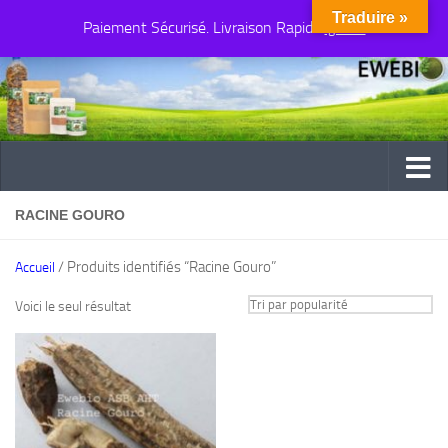
Traduire »
Paiement Sécurisé. Livraison Rapide
Au dessous du contenu
Ignorer
RACINE GOURO
/ Produits identifiés “Racine Gouro”
Accueil
Voici le seul résultat