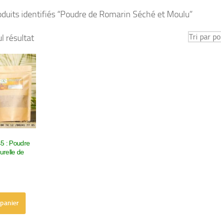
oduits identifiés “Poudre de Romarin Séché et Moulu”
ul résultat
45 : Poudre
urelle de
 panier