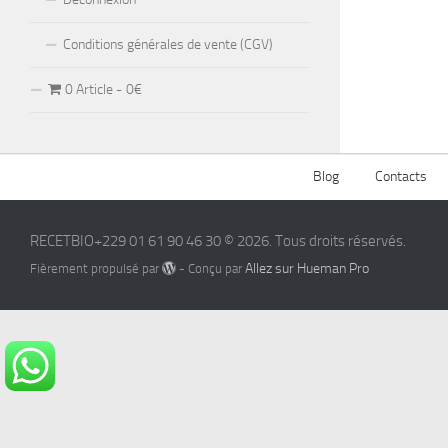
Conditions générales de vente (CGV)
0 Article
0€
Blog
Contacts
RECETBIO+229 01 61 90 46 30 © 2026. Tous droits réservés.
Allez sur Hueman Pro
Fièrement propulsé par
- Conçu par