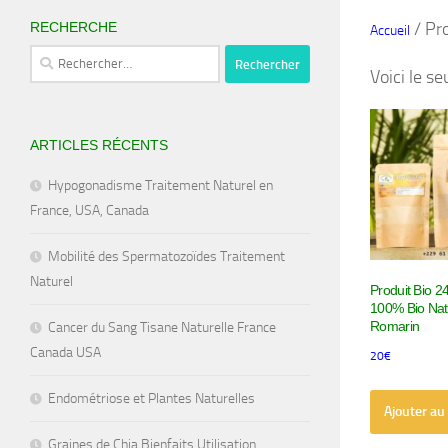
/ Pr
RECHERCHE
Accueil
Rechercher :
Voici le se
ARTICLES RÉCENTS
Hypogonadisme Traitement Naturel en
France, USA, Canada
Mobilité des Spermatozoïdes Traitement
Naturel
Produit Bio 2
100% Bio Nat
Romarin
Cancer du Sang Tisane Naturelle France
Canada USA
20
€
Endométriose et Plantes Naturelles
Ajouter au
Graines de Chia Bienfaits Utilisation