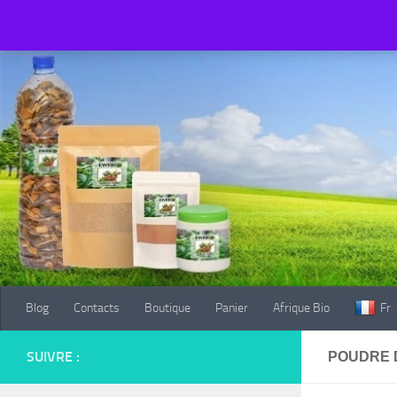
Blog
Contacts
Boutique
Panier
Afrique Bio
Fr
Au dessous du contenu
Blog
Contacts
Boutique
Panier
Afrique Bio
Fr
SUIVRE :
POUDRE 