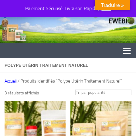
Traduire »
Paiement Sécurisé. Livraison Rapide
Au dessous du contenu
Ignorer
POLYPE UTÉRIN TRAITEMENT NATUREL
/ Produits identifiés “Polype Utérin Traitement Naturel”
Accueil
Trié
3 résultats affichés
par
popularité