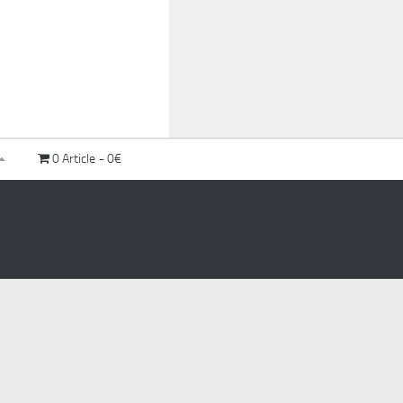
0 Article
0€