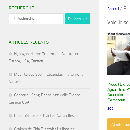
/ Pro
RECHERCHE
Accueil
Rechercher :
Voici le se
ARTICLES RÉCENTS
Hypogonadisme Traitement Naturel en
France, USA, Canada
Mobilité des Spermatozoïdes Traitement
Naturel
Produit Bio 
Agrandir le P
Naturellemen
Cancer du Sang Tisane Naturelle France
Cameroun
Canada USA
50
€
Endométriose et Plantes Naturelles
Ajouter au
Graines de Chia Bienfaits Utilisation