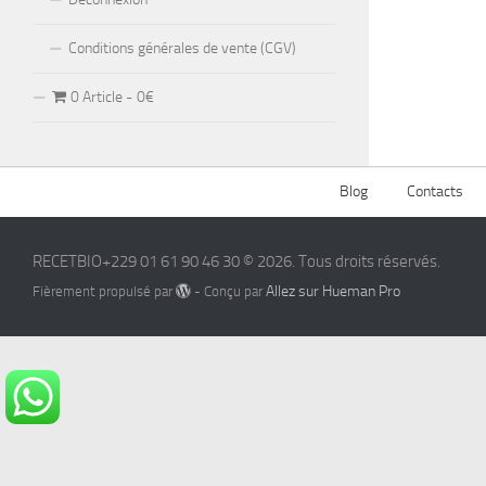
Conditions générales de vente (CGV)
0 Article
0€
Blog
Contacts
RECETBIO+229 01 61 90 46 30 © 2026. Tous droits réservés.
Allez sur Hueman Pro
Fièrement propulsé par
- Conçu par