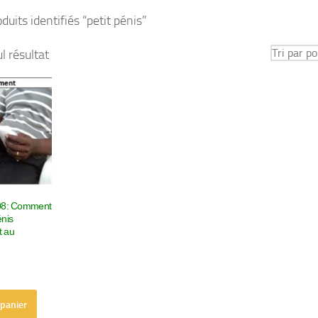
duits identifiés “petit pénis”
ul résultat
308: Comment
énis
t au
 panier