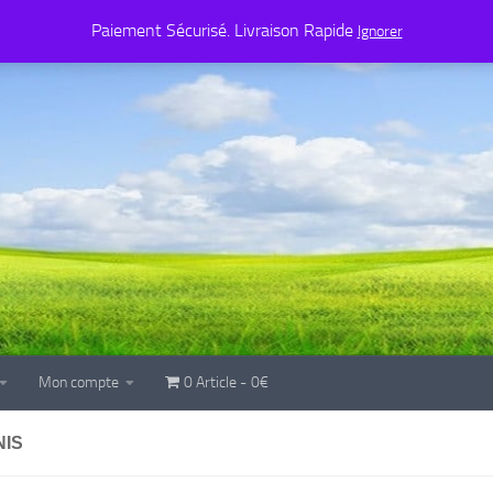
Mon compte
0 Article
0€
Paiement Sécurisé. Livraison Rapide
Ignorer
Mon compte
0 Article
0€
NIS