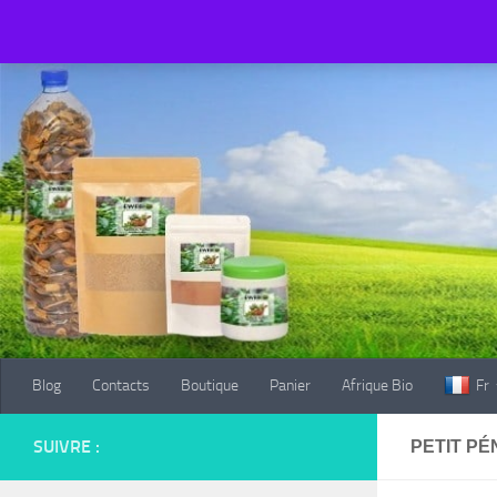
Blog
Contacts
Boutique
Panier
Afrique Bio
Fr
Au dessous du contenu
Blog
Contacts
Boutique
Panier
Afrique Bio
Fr
SUIVRE :
PETIT PÉ