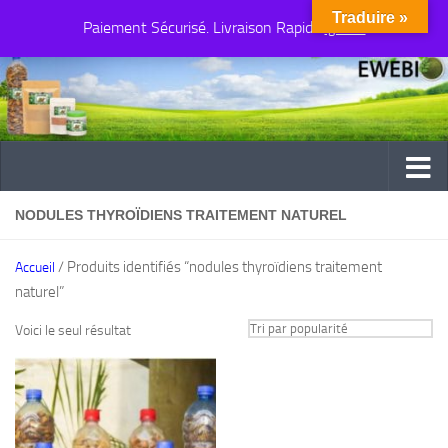
Traduire »
Paiement Sécurisé. Livraison Rapide
Au dessous du contenu
Ignorer
NODULES THYROÏDIENS TRAITEMENT NATUREL
/ Produits identifiés “nodules thyroïdiens traitement
Accueil
naturel”
Voici le seul résultat